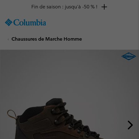
Fin de saison : jusqu'à -50 % !
SKIP
Columbia
TO
Sportswear
CONTENT
Chaussures de Marche Homme
SKIP
TO
MAIN
NAV
SKIP
TO
SEARCH