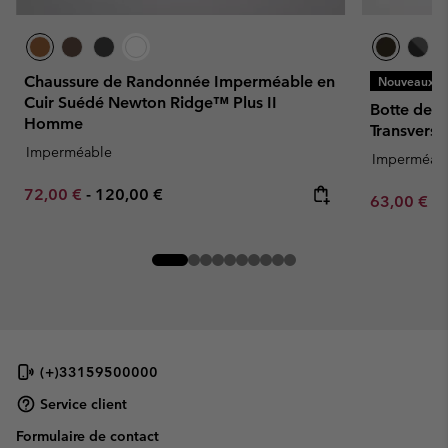
Chaussure de Randonnée Imperméable en
Nouveaux Co
Cuir Suédé Newton Ridge™ Plus II
Botte de 
Homme
Transver
Imperméable
Imperméab
Minimum sale price:
Maximum price:
72,00 €
-
120,00 €
Minimum sa
63,00 €
-
(+)33159500000
Service client
Formulaire de contact