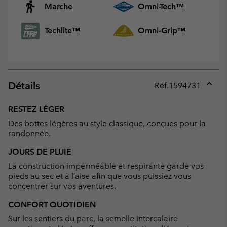
Marche
Omni-Tech™
Techlite™
Omni-Grip™
Détails
Réf.
1594731
Expan
or
RESTEZ LÉGER
collap
Des bottes légères au style classique, conçues pour la
sectio
randonnée.
JOURS DE PLUIE
La construction imperméable et respirante garde vos
pieds au sec et à l’aise afin que vous puissiez vous
concentrer sur vos aventures.
CONFORT QUOTIDIEN
Sur les sentiers du parc, la semelle intercalaire