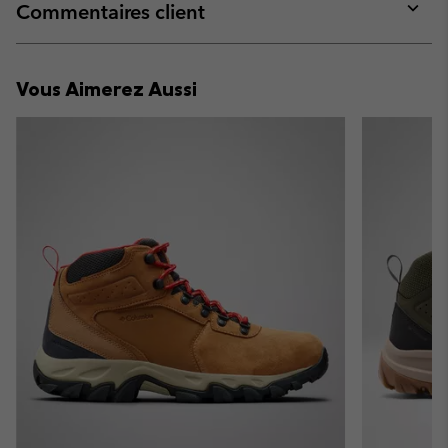
collap
Commentaires client
sectio
Expan
or
collap
Vous Aimerez Aussi
sectio