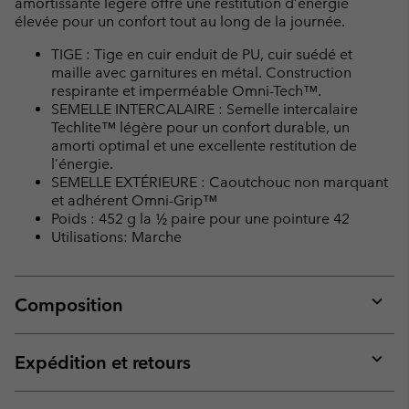
amortissante légère offre une restitution d’énergie
élevée pour un confort tout au long de la journée.
TIGE : Tige en cuir enduit de PU, cuir suédé et
maille avec garnitures en métal. Construction
respirante et imperméable Omni-Tech™.
SEMELLE INTERCALAIRE : Semelle intercalaire
Techlite™ légère pour un confort durable, un
amorti optimal et une excellente restitution de
l’énergie.
SEMELLE EXTÉRIEURE : Caoutchouc non marquant
et adhérent Omni-Grip™
Poids : 452 g la ½ paire pour une pointure 42
Utilisations: Marche
Composition
Expan
or
collap
Expédition et retours
sectio
Expan
or