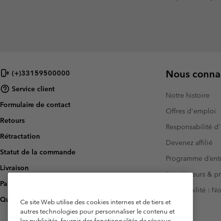
Nous connai
(+)33159500000
Service client
Notre histoire
Formulaire de contact
Offres d'emploi
Retours
Responsabilité d'
Rétractation
Devenez affilié
Statut de la commande
Programme d’entr
Livraison
Investisseurs & p
Paiement
Accessibilité : 
Questions fréquentes
Ce site Web utilise des cookies internes et de tiers et
autres technologies pour personnaliser le contenu et
les publicités, fournir des fonctionnalités de réseaux