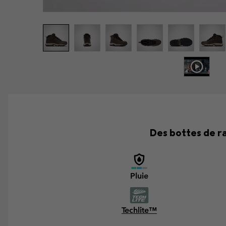
Des bottes de r
Pluie
Techlite™