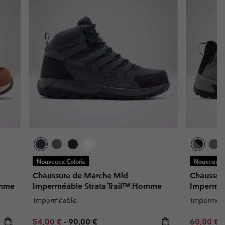
Nouveaux Coloris
Nouveaux C
Chaussure de Marche Mid
Chaussur
omme
Imperméable Strata Trail™ Homme
Impermé
Imperméable
Imperméa
Minimum sale price:
Maximum price:
Minimum s
54,00 €
-
90,00 €
60,00 €