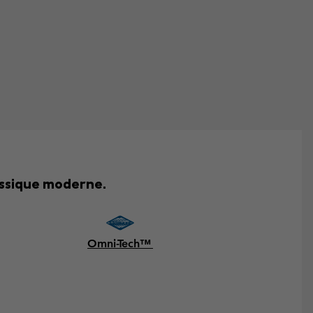
assique moderne.
Omni-Tech™