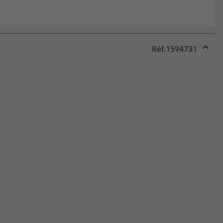
Réf.
1594731
Expan
or
collap
sectio