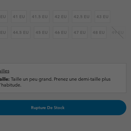
ours de cou
ours de cou
Guide Des Articles Imperméables
Guide Des Articles Imperméables
i & d'hiver
i & d'Hiver
 EU
41 EU
41.5 EU
42 EU
42.5 EU
43 EU
 grandes tailles
articles femme
 EU
44.5 EU
45 EU
46 EU
47 EU
48 EU
49 EU
articles homme
illes
ille:
Taille un peu grand. Prenez une demi-taille plus
’habitude.
Rupture De Stock