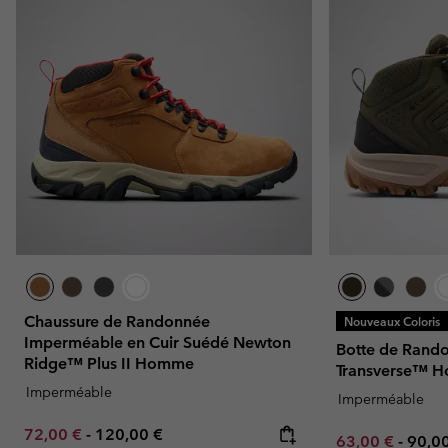
Chaussure de Randonnée
Nouveaux Coloris
Imperméable en Cuir Suédé Newton
Botte de Rand
Ridge™ Plus II Homme
Transverse™ 
Imperméable
Imperméable
Minimum sale price:
Maximum price:
72,00 €
-
120,00 €
Minimum sale p
Maxi
63,00 €
-
90,0