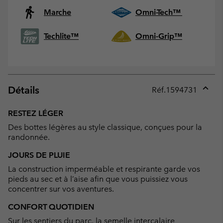
Marche
Omni-Tech™
Techlite™
Omni-Grip™
Détails
Réf.
1594731
Expan
or
RESTEZ LÉGER
collap
Des bottes légères au style classique, conçues pour la
sectio
randonnée.
JOURS DE PLUIE
La construction imperméable et respirante garde vos
pieds au sec et à l’aise afin que vous puissiez vous
concentrer sur vos aventures.
CONFORT QUOTIDIEN
Sur les sentiers du parc, la semelle intercalaire