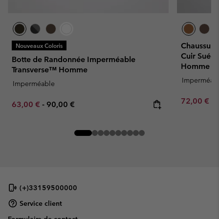
Chaussure
Nouveaux Coloris
Cuir Suéd
Botte de Randonnée Imperméable
Homme
Transverse™ Homme
Imperméab
Imperméable
Minimum sa
72,00 €
-
Minimum sale price:
Maximum price:
63,00 €
-
90,00 €
(+)33159500000
Service client