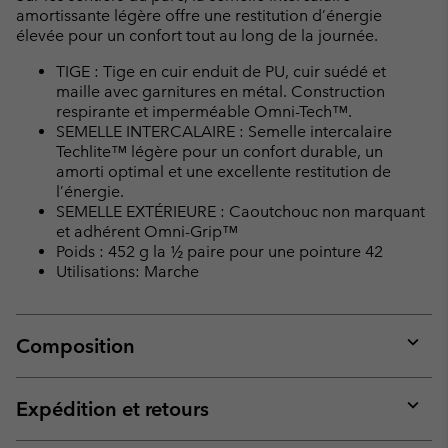
amortissante légère offre une restitution d’énergie
élevée pour un confort tout au long de la journée.
TIGE : Tige en cuir enduit de PU, cuir suédé et
maille avec garnitures en métal. Construction
respirante et imperméable Omni-Tech™.
SEMELLE INTERCALAIRE : Semelle intercalaire
Techlite™ légère pour un confort durable, un
amorti optimal et une excellente restitution de
l’énergie.
SEMELLE EXTÉRIEURE : Caoutchouc non marquant
et adhérent Omni-Grip™
Poids : 452 g la ½ paire pour une pointure 42
Utilisations: Marche
Composition
Expan
or
collap
Expédition et retours
sectio
Expan
or