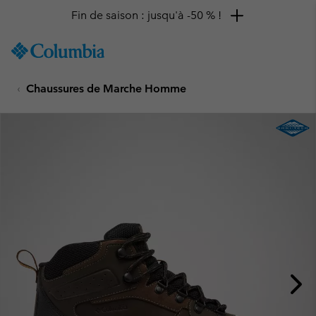
Fin de saison : jusqu'à -50 % !
SKIP
Columbia
TO
Sportswear
CONTENT
Chaussures de Marche Homme
SKIP
TO
MAIN
NAV
SKIP
TO
SEARCH