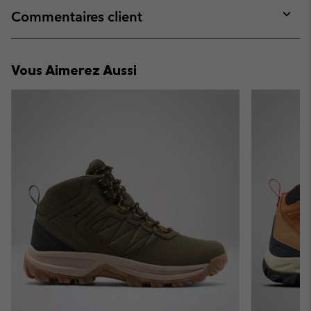
collap
Commentaires client
sectio
Expan
or
collap
Vous Aimerez Aussi
sectio