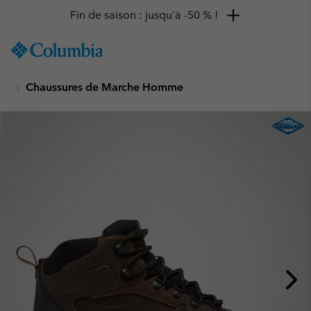
Fin de saison : jusqu'à -50 % !
SKIP
Columbia
TO
Sportswear
CONTENT
Chaussures de Marche Homme
SKIP
TO
MAIN
NAV
SKIP
TO
SEARCH