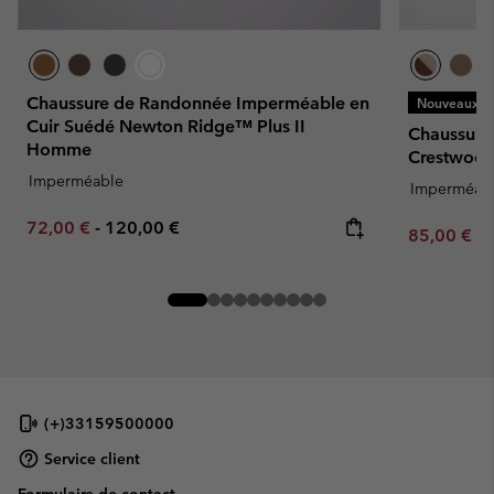
Chaussure de Randonnée Imperméable en
Nouveaux Co
Cuir Suédé Newton Ridge™ Plus II
Chaussure
Homme
Crestwoo
Imperméable
Imperméab
Minimum sale price:
Maximum price:
72,00 €
-
120,00 €
Minimum sa
85,00 €
-
(+)33159500000
Service client