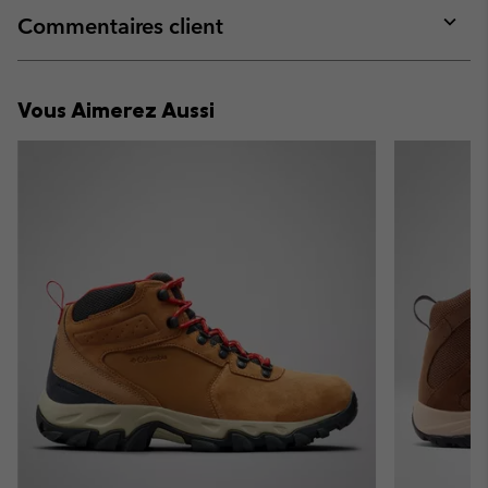
collap
Commentaires client
sectio
Expan
or
collap
Vous Aimerez Aussi
sectio