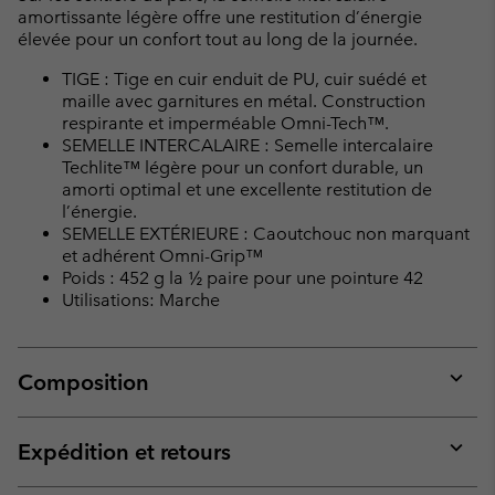
amortissante légère offre une restitution d’énergie
élevée pour un confort tout au long de la journée.
TIGE : Tige en cuir enduit de PU, cuir suédé et
maille avec garnitures en métal. Construction
respirante et imperméable Omni-Tech™.
SEMELLE INTERCALAIRE : Semelle intercalaire
Techlite™ légère pour un confort durable, un
amorti optimal et une excellente restitution de
l’énergie.
SEMELLE EXTÉRIEURE : Caoutchouc non marquant
et adhérent Omni-Grip™
Poids : 452 g la ½ paire pour une pointure 42
Utilisations: Marche
Composition
Expan
or
collap
Expédition et retours
sectio
Expan
or