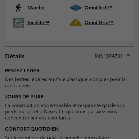
Marche
Omni-Tech™
Techlite™
Omni-Grip™
Détails
Réf.
1594731
Expan
or
RESTEZ LÉGER
collap
Des bottes légères au style classique, conçues pour la
sectio
randonnée.
JOURS DE PLUIE
La construction imperméable et respirante garde vos
pieds au sec et à l’aise afin que vous puissiez vous
concentrer sur vos aventures.
CONFORT QUOTIDIEN
Sur les sentiers du parc, la semelle intercalaire