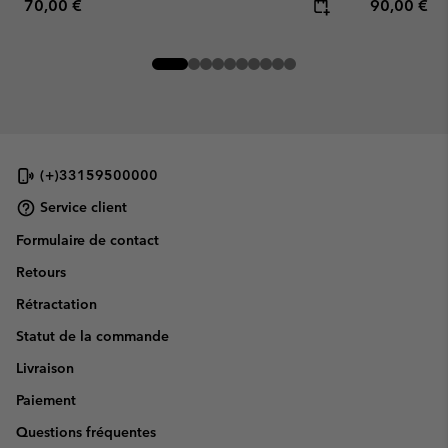
Regular price:
Regular pr
70,00 €
90,00 €
(+)33159500000
Service client
Formulaire de contact
Retours
Rétractation
Statut de la commande
Livraison
Paiement
Questions fréquentes