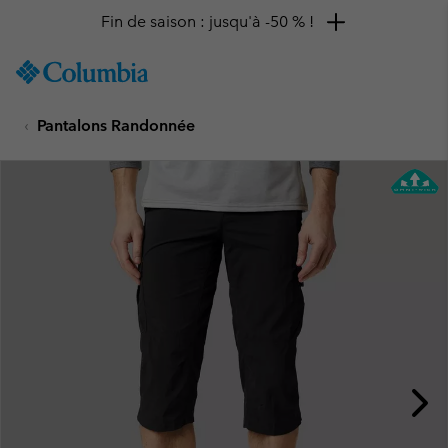
Fin de saison : jusqu'à -50 % !
SKIP
Columbia
TO
Sportswear
CONTENT
Pantalons Randonnée
SKIP
TO
MAIN
NAV
SKIP
TO
SEARCH