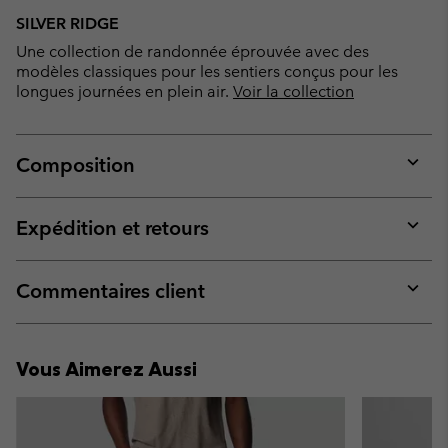
SILVER RIDGE
Une collection de randonnée éprouvée avec des
modèles classiques pour les sentiers conçus pour les
longues journées en plein air.
Voir la collection
Composition
Expan
or
collap
Expédition et retours
sectio
Expan
or
collap
Commentaires client
sectio
Expan
or
collap
Vous Aimerez Aussi
sectio