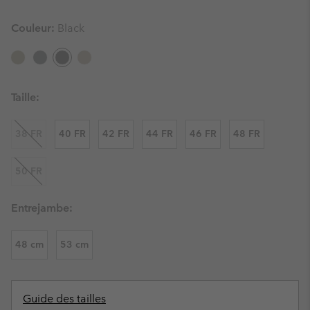
Couleur:
Black
Taille:
38 FR
40 FR
42 FR
44 FR
46 FR
48 FR
50 FR
Entrejambe:
48 cm
53 cm
Guide des tailles