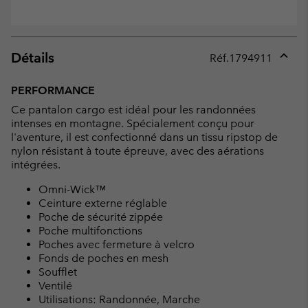
Détails
Réf.
1794911
Expan
or
PERFORMANCE
collap
Ce pantalon cargo est idéal pour les randonnées
sectio
intenses en montagne. Spécialement conçu pour
l'aventure, il est confectionné dans un tissu ripstop de
nylon résistant à toute épreuve, avec des aérations
intégrées.
Omni-Wick™
Ceinture externe réglable
Poche de sécurité zippée
Poche multifonctions
Poches avec fermeture à velcro
Fonds de poches en mesh
Soufflet
Ventilé
Utilisations: Randonnée, Marche