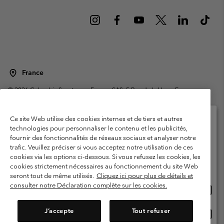
France
©
2026
Columbia Sportswear Europe SAS. 5 Rue de la Haye, Espace
Européen de l'entreprise 67300 Schiltigheim, France. Tous droits réservés.
Conditions d'utilisation
Conditions Générales de Vente
Ce site Web utilise des cookies internes et de tiers et autres
Garanties Légales
Politique de confidentialité
technologies pour personnaliser le contenu et les publicités,
fournir des fonctionnalités de réseaux sociaux et analyser notre
Veuillez sélectionner votre pays d’expédition et
Conditions d'utilisation - Membres
trafic. Veuillez préciser si vous acceptez notre utilisation de ces
votre langue
cookies via les options ci-dessous. Si vous refusez les cookies, les
Conditions D'utilisation - Contenu généré par l'utilisateur
Impressum
Achats en ligne disponibles
cookies strictement nécessaires au fonctionnement du site Web
Cookies
Public CBCR
seront tout de même utilisés.
Cliquez ici pour plus de détails et
consulter notre Déclaration complète sur les cookies.
Achat
United States
en
Service client: Lun - Sam de 9h à 13h et de 14h à 18h
(+)33159500000
ligne
J’accepte
Tout refuser
Achat
France
dispon
en