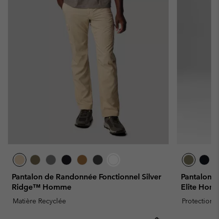
Pantalon de Randonnée Fonctionnel Silver
Pantalon 
Ridge™ Homme
Elite Hom
Matière Recyclée
Protection s