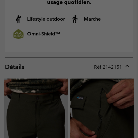
usage quotidien.
Lifestyle outdoor
Marche
Omni-Shield™
Détails
Réf.
2142151
Expan
or
collap
sectio