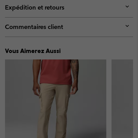
collap
Expédition et retours
sectio
Expan
or
collap
Commentaires client
sectio
Expan
or
collap
Vous Aimerez Aussi
sectio