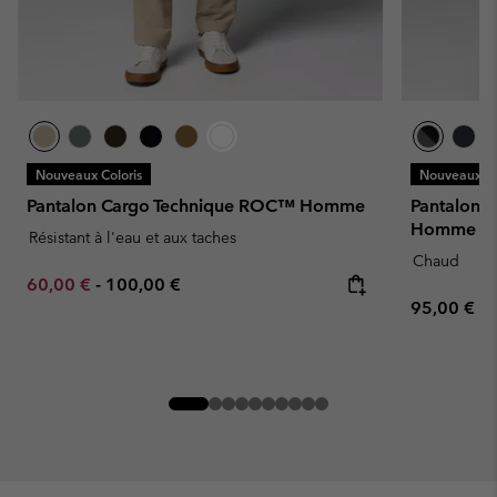
Nouveaux Coloris
Nouveaux Co
Pantalon Cargo Technique ROC™ Homme
Pantalon S
Homme
Résistant à l'eau et aux taches
Chaud
Minimum sale price:
Maximum price:
60,00 €
-
100,00 €
Regular pr
95,00 €