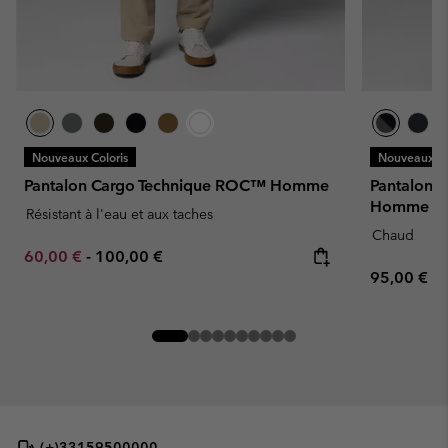
Nouveaux Coloris
Nouveaux Co
Pantalon Cargo Technique ROC™ Homme
Pantalon S
Homme
Résistant à l'eau et aux taches
Chaud
Minimum sale price:
Maximum price:
60,00 €
-
100,00 €
Regular pr
95,00 €
(+)33159500000