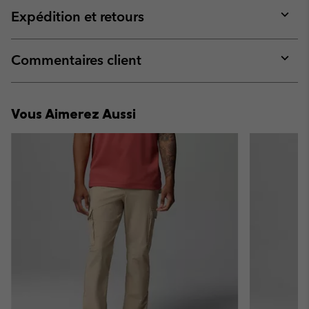
collap
Expédition et retours
sectio
Expan
or
collap
Commentaires client
sectio
Expan
or
collap
Vous Aimerez Aussi
sectio