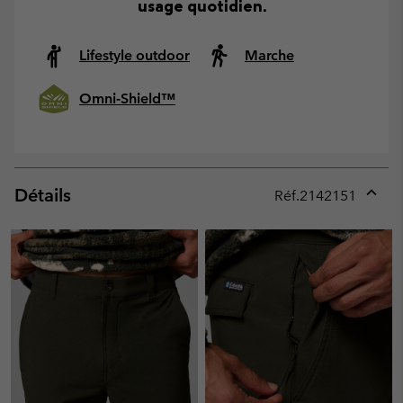
usage quotidien.
Lifestyle outdoor
Marche
Omni-Shield™
Détails
Réf.
2142151
Expan
or
collap
sectio