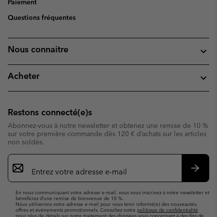
Paiement
Questions fréquentes
Nous connaitre
Acheter
Restons connecté(e)s
Abonnez-vous à notre newsletter et obtenez une remise de 10 %
sur votre première commande dès 120 € d’achats sur les articles
non soldés.
Inscription
par
e-
S’abo
mail
En nous communiquant votre adresse e-mail, vous vous inscrivez à notre newsletter et
bénéficiez d’une remise de bienvenue de 10 %.
Nous utiliserons votre adresse e-mail pour vous tenir informé(e) des nouveautés,
offres et événements promotionnels. Consultez notre
politique de confidentialité
pour plus de détails sur notre traitement des données vous concernant à des fins de