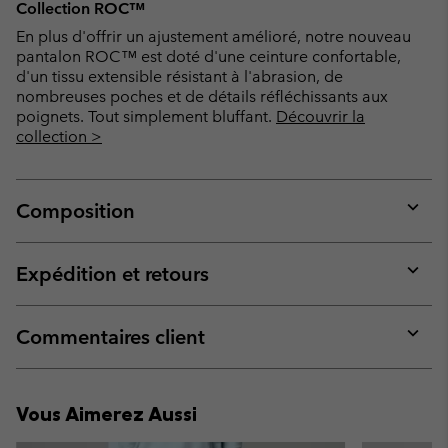
Collection ROC™
En plus d'offrir un ajustement amélioré, notre nouveau
pantalon ROC™ est doté d'une ceinture confortable,
d'un tissu extensible résistant à l'abrasion, de
nombreuses poches et de détails réfléchissants aux
poignets. Tout simplement bluffant.
Découvrir la
collection >
Composition
Expan
or
collap
Expédition et retours
sectio
Expan
or
collap
Commentaires client
sectio
Expan
or
collap
Vous Aimerez Aussi
sectio