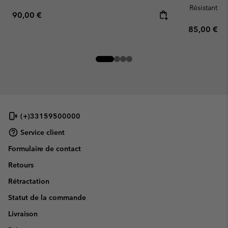
Résistant à 
Regular price:
90,00 €
Regular pr
85,00 €
(+)33159500000
Service client
Formulaire de contact
Retours
Rétractation
Statut de la commande
Livraison