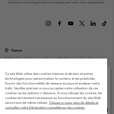
marketing et sur les moyens dont vous disposez pour retirer votre consentement.
France
©
2026
Columbia Sportswear Europe SAS. 5 Rue de la Haye, Espace
Européen de l'entreprise 67300 Schiltigheim, France. Tous droits réservés.
Conditions d'utilisation
Conditions Générales de Vente
Ce site Web utilise des cookies internes et de tiers et autres
Garanties Légales
Politique de confidentialité
technologies pour personnaliser le contenu et les publicités,
fournir des fonctionnalités de réseaux sociaux et analyser notre
Veuillez sélectionner votre pays d’expédition et
Conditions d'utilisation - Membres
trafic. Veuillez préciser si vous acceptez notre utilisation de ces
votre langue
cookies via les options ci-dessous. Si vous refusez les cookies, les
Conditions D'utilisation - Contenu généré par l'utilisateur
Impressum
Achats en ligne disponibles
cookies strictement nécessaires au fonctionnement du site Web
Cookies
Public CBCR
seront tout de même utilisés.
Cliquez ici pour plus de détails et
consulter notre Déclaration complète sur les cookies.
Achat
United States