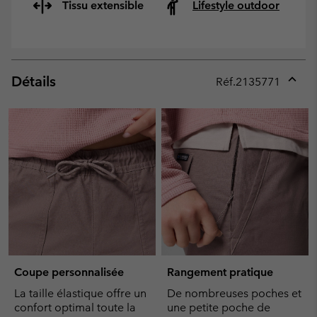
Tissu extensible
Lifestyle outdoor
Détails
Réf.
2135771
Expan
or
collap
sectio
Coupe personnalisée
Rangement pratique
La taille élastique offre un
De nombreuses poches et
confort optimal toute la
une petite poche de