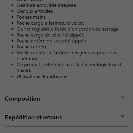
Ceinture amovible intégrée
Genoux articulés
Poches mains
Poche cargo à fermeture velcro
Ourlet réglable à l’aide d’un cordon de serrage
Poche cargo de sécurité zippée
Poche arrière de sécurité zippée
Poches arrière
Mailles aérées à l’arrière des genoux pour plus
d’aération
Ce produit a été traité avec la technologie Insect
Shield.
Utilisations: Randonnée
Composition
Expan
or
collap
Expédition et retours
sectio
Expan
or