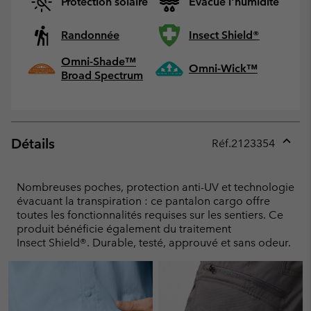
Protection solaire
Evacue l'humidité
Randonnée
Insect Shield®
Omni-Shade™
Omni-Wick™
Broad Spectrum
Détails
Réf.
2123354
Expan
or
collap
Nombreuses poches, protection anti-UV et technologie
sectio
évacuant la transpiration : ce pantalon cargo offre
toutes les fonctionnalités requises sur les sentiers. Ce
produit bénéficie également du traitement
Insect Shield®. Durable, testé, approuvé et sans odeur.