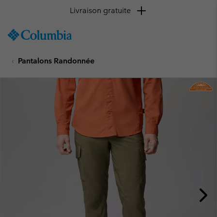
Livraison gratuite
SKIP
Columbia
TO
Sportswear
CONTENT
Pantalons Randonnée
SKIP
TO
MAIN
NAV
SKIP
TO
SEARCH