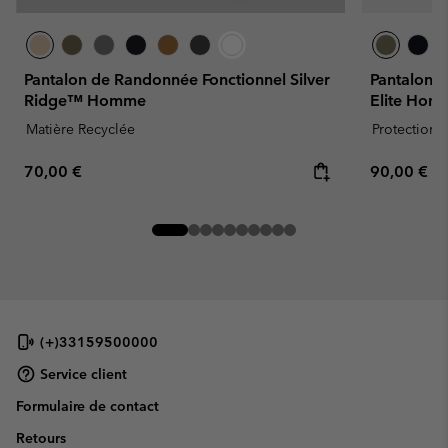
Pantalon de Randonnée Fonctionnel Silver
Pantalon 
Ridge™ Homme
Elite Hom
Matière Recyclée
Protection s
Regular price:
Regular pr
70,00 €
90,00 €
(+)33159500000
Service client
Formulaire de contact
Retours