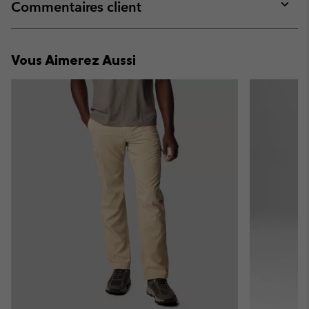
collap
Commentaires client
sectio
Expan
or
collap
Vous Aimerez Aussi
sectio