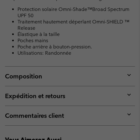
Protection solaire Omni-Shade™Broad Spectrum
UPF 50
Traitement hautement déperlant Omni-SHIELD ™
Release
Élastique à la taille
Poches mains
Poche arrière à bouton-pression.
Utilisations: Randonnée
Composition
Expan
or
collap
Expédition et retours
sectio
Expan
or
collap
Commentaires client
sectio
Expan
or
collap
Vous Aimerez Aussi
sectio