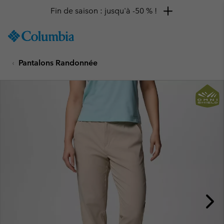
Fin de saison : jusqu'à -50 % !
SKIP
Columbia
TO
Sportswear
CONTENT
Pantalons Randonnée
SKIP
TO
MAIN
NAV
SKIP
TO
SEARCH