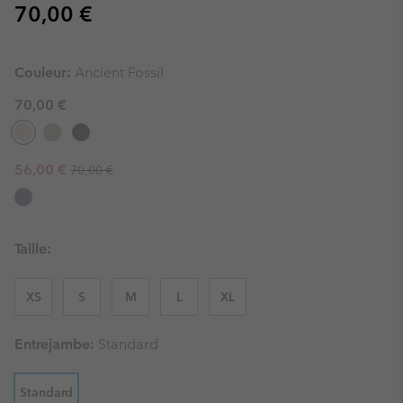
Regular price:
70,00 €
Couleur:
Ancient Fossil
70,00 €
Regular price:
Sale price:
56,00 €
70,00 €
Taille:
XS
S
M
L
XL
Entrejambe:
Standard
Standard