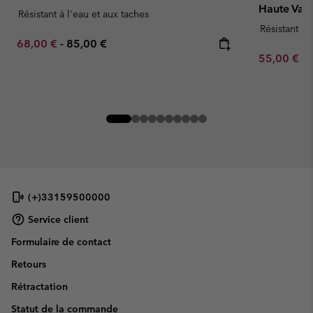
Haute Vas
Résistant à l'eau et aux taches
Résistant à 
Minimum sale price:
Maximum price:
68,00 €
-
85,00 €
Sale price:
Re
55,00 €
11
(+)33159500000
Service client
Formulaire de contact
Retours
Rétractation
Statut de la commande