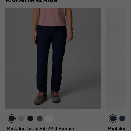
Pantalon Leslie Falls™ II Femme
Pantalon d