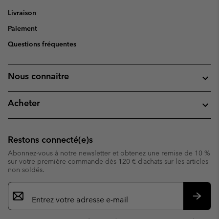
Livraison
Paiement
Questions fréquentes
Nous connaitre
Acheter
Restons connecté(e)s
Abonnez-vous à notre newsletter et obtenez une remise de 10 %
sur votre première commande dès 120 € d’achats sur les articles
non soldés.
Inscription
par
e-
S’abo
mail