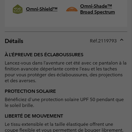
Omni-Shade™
Omni-Shield™
Broad Spectrum
Détails
Réf.
2119793
Expan
or
À L’ÉPREUVE DES ÉCLABOUSSURES
collap
Lancez-vous dans l’aventure cet été avec ce pantalon à la
sectio
finition avancée déperlante contre l’eau et les taches
pour vous protéger des éclaboussures, des projections
et des averses.
PROTECTION SOLAIRE
Bénéficiez d’une protection solaire UPF 50 pendant que
le soleil brille.
LIBERTÉ DE MOUVEMENT
Le tissu extensible et la taille élastiquée offrent une
coupe flexible et vous permettent de bouger librement.