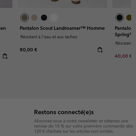
ien
Pantalon Scout Landroamer™ Homme
Pantalon
Spring™
Résistant à l'eau et aux taches
Résistant à
Regular price:
80,00 €
Minimum s
40,00 €
Restons connecté(e)s
Abonnez-vous à notre newsletter et obtenez une
remise de 10 % sur votre première commande dès
120 € d’achats sur les articles non soldés.