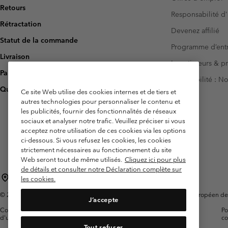
Retours
Responsabilité d'
Rétractation
Devenez affilié
Statut de la commande
Programme d’entr
Livraison
Investisseurs & p
Paiement
Accessibilité : 
Questions fréquentes
Ce site Web utilise des cookies internes et de tiers et
autres technologies pour personnaliser le contenu et
les publicités, fournir des fonctionnalités de réseaux
sociaux et analyser notre trafic. Veuillez préciser si vous
acceptez notre utilisation de ces cookies via les options
ci-dessous. Si vous refusez les cookies, les cookies
strictement nécessaires au fonctionnement du site
Web seront tout de même utilisés.
Cliquez ici pour plus
de détails et consulter notre Déclaration complète sur
France
les cookies.
©
2026
Columbia Sportswear Europe SAS. 5 Rue de la Haye, Espace Européen de l'e
J’accepte
Conditions
Conditions Générales de
Garanties
Po
d'utilisation
Vente
Légales
co
Tout refuser