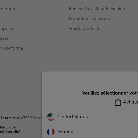
entreprise
Remise Travailleur Esssentiel
Promotions en cours
eprise
Guide des tailles
resse
Non conforme
Veuillez sélectionner vot
Achats 
United States
ntreprise 67300 Schiltigheim, France. Tous droits réservés.
litique de
Conditions d'utilisation -
Conditions D'util
France
nfidentialité
Membres
l'utilisateur