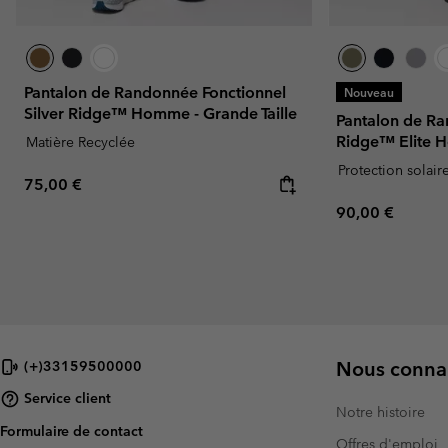
Pantalon de Randonnée Fonctionnel
Nouveau
Silver Ridge™ Homme - Grande Taille
Pantalon de Ra
Ridge™ Elite
Matière Recyclée
Protection solair
Regular price:
75,00 €
Regular price:
90,00 €
Nous connai
(+)33159500000
Service client
Notre histoire
Formulaire de contact
Offres d'emploi