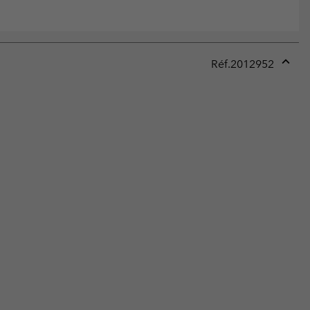
Réf.
2012952
Expan
or
collap
sectio