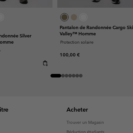
Pantalon de Randonnée Cargo Sk
Valley™ Homme
ndonnée Silver
 Homme
Protection solaire
e
Regular price:
100,00 €
tre
Acheter
Trouver un Magasin
Réduction étudiants