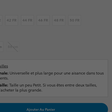
ours de cou
ours de cou
Guide Des Articles Imperméables
Guide Des Articles Imperméables
i & d'hiver
i & d'Hiver
R
42 FR
44 FR
46 FR
48 FR
50 FR
 grandes tailles
articles femme
articles homme
m
86 cm
illes
ale:
Universelle et plus large pour une aisance dans tous
ents.
ille:
Taille un peu Petit. Si vous êtes entre deux tailles,
acheter la plus grande.
Ajouter Au Panier