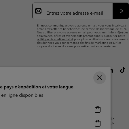
Inscription
par
e-
S’a
mail
En nous communiquant votre adresse e-mail, vous vous inscrivez à
notre newsletter et bénéficiez d’une remise de bienvenue de 10 %.
Nous utiliserons votre adresse e-mail pour vous tenir informé(e) des
nouveautés, offres et événements promotionnels. Consultez notre
politique de confidentialité
pour plus de détails sur notre traitement
des données vous concernant à des fins de marketing et sur les
moyens dont vous disposez pour retirer votre consentement.
re pays d’expédition et votre langue
en ligne disponibles
Achats
en
isation - Contenu généré par
Impressum
Cookies
Public
ligne
Achats
CBCR
disponibles
en