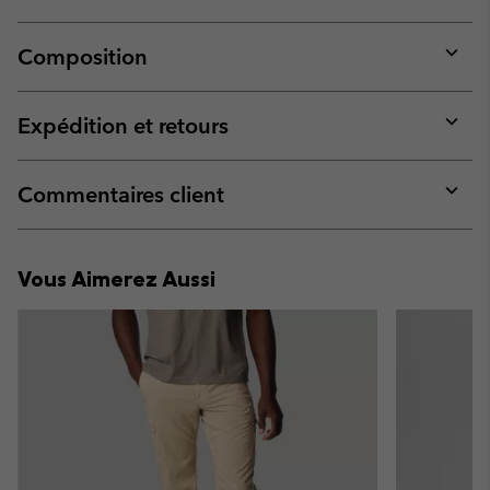
Composition
Expan
or
collap
Expédition et retours
sectio
Expan
or
collap
Commentaires client
sectio
Expan
or
collap
Vous Aimerez Aussi
sectio