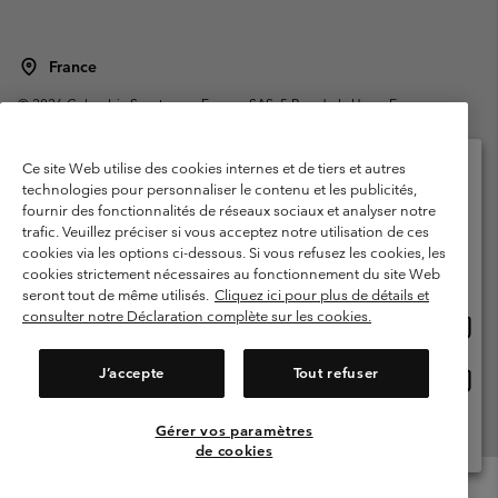
France
©
2026
Columbia Sportswear Europe SAS. 5 Rue de la Haye, Espace
Européen de l'entreprise 67300 Schiltigheim, France. Tous droits réservés.
Conditions d'utilisation
Conditions Générales de Vente
Ce site Web utilise des cookies internes et de tiers et autres
Garanties Légales
Politique de confidentialité
technologies pour personnaliser le contenu et les publicités,
fournir des fonctionnalités de réseaux sociaux et analyser notre
Veuillez sélectionner votre pays d’expédition et
Conditions d'utilisation - Membres
trafic. Veuillez préciser si vous acceptez notre utilisation de ces
votre langue
cookies via les options ci-dessous. Si vous refusez les cookies, les
Conditions D'utilisation - Contenu généré par l'utilisateur
Impressum
Achats en ligne disponibles
cookies strictement nécessaires au fonctionnement du site Web
Cookies
Public CBCR
seront tout de même utilisés.
Cliquez ici pour plus de détails et
consulter notre Déclaration complète sur les cookies.
Achat
United States
en
Service client: Lun - Sam de 9h à 13h et de 14h à 18h
(+)33159500000
ligne
J’accepte
Tout refuser
Achat
France
dispon
en
ligne
Gérer vos paramètres
Voir Tous Les Pays
dispon
de cookies