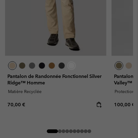
Pantalon de Randonnée Fonctionnel Silver
Pantalon 
Ridge™ Homme
Valley™ 
Matière Recyclée
Protection s
Regular price:
Regular pr
70,00 €
100,00 €