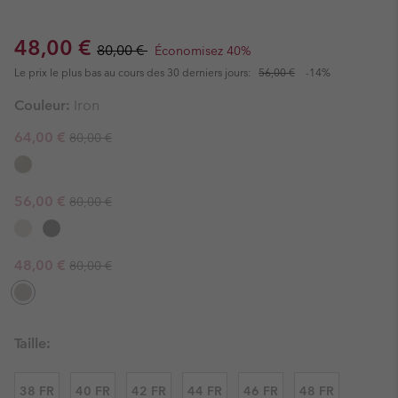
Sale price:
Regular price:
48,00 €
80,00 €
Économisez 40%
Le prix le plus bas au cours des 30 derniers jours:
56,00 €
-14%
Couleur:
Iron
Regular price:
Sale price:
64,00 €
80,00 €
Regular price:
Sale price:
56,00 €
80,00 €
Regular price:
Sale price:
48,00 €
80,00 €
Taille:
38 FR
40 FR
42 FR
44 FR
46 FR
48 FR