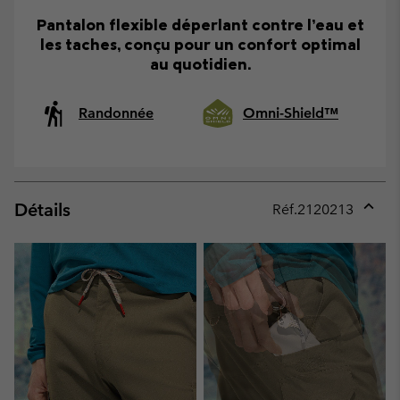
Pantalon flexible déperlant contre l’eau et
les taches, conçu pour un confort optimal
au quotidien.
Randonnée
Omni-Shield™
Détails
Réf.
2120213
Expan
or
collap
sectio