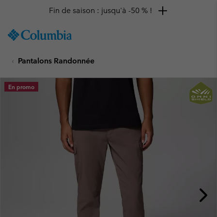
Fin de saison : jusqu'à -50 % !
SKIP
Columbia
TO
Sportswear
CONTENT
Pantalons Randonnée
SKIP
TO
MAIN
En promo
NAV
SKIP
TO
SEARCH