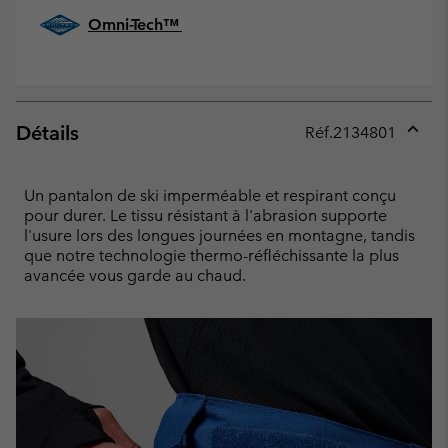
Omni-Tech™
Détails
Réf.
2134801
Expan
or
collap
Un pantalon de ski imperméable et respirant conçu
sectio
pour durer. Le tissu résistant à l'abrasion supporte
l'usure lors des longues journées en montagne, tandis
que notre technologie thermo-réfléchissante la plus
avancée vous garde au chaud.