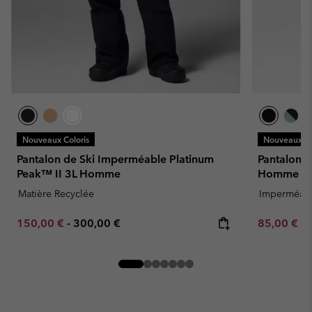
Nouveaux Coloris
Nouveaux Co
Pantalon de Ski Imperméable Platinum
Pantalon 
Peak™ II 3L Homme
Homme
Matière Recyclée
Imperméab
Minimum sale price:
Maximum price:
Minimum sa
150,00 €
-
300,00 €
85,00 €
-