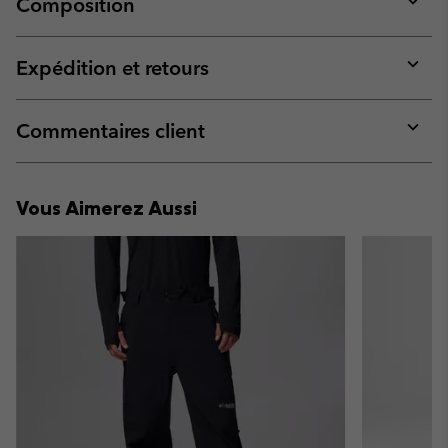
Composition
Expan
or
collap
Expédition et retours
sectio
Expan
or
collap
Commentaires client
sectio
Expan
or
collap
Vous Aimerez Aussi
sectio