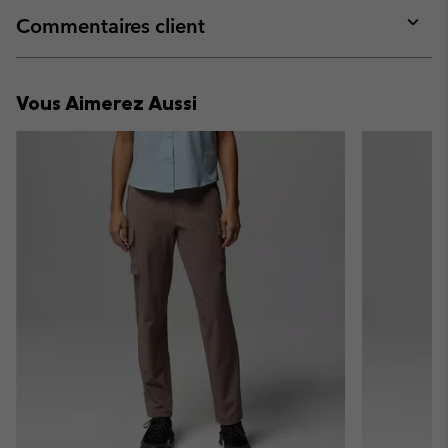
collap
Commentaires client
sectio
Expan
or
collap
Vous Aimerez Aussi
sectio