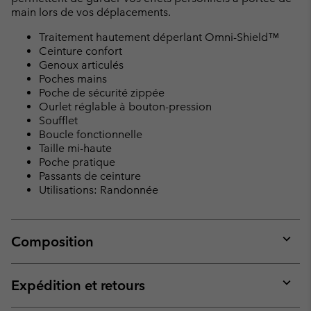
main lors de vos déplacements.
Traitement hautement déperlant Omni-Shield™
Ceinture confort
Genoux articulés
Poches mains
Poche de sécurité zippée
Ourlet réglable à bouton-pression
Soufflet
Boucle fonctionnelle
Taille mi-haute
Poche pratique
Passants de ceinture
Utilisations: Randonnée
Composition
Expan
or
collap
Expédition et retours
sectio
Expan
or