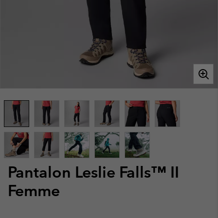
Pantalon Leslie Falls™ II
Femme