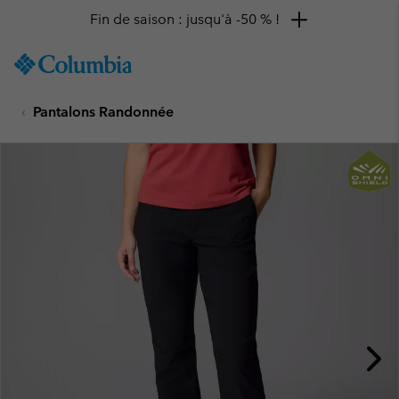
Fin de saison : jusqu'à -50 % !
SKIP
Columbia
TO
Sportswear
CONTENT
Pantalons Randonnée
SKIP
TO
MAIN
NAV
SKIP
TO
SEARCH