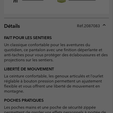
Détails
Réf.
2087083
Expan
or
FAIT POUR LES SENTIERS
collap
Un classique confortable pour les aventures du
sectio
quotidien, ce pantalon avec une finition déperlante et
anti-taches pour vous protéger des éclaboussures et des
projections sur les sentiers.
LIBERTÉ DE MOUVEMENT
La ceinture confortable, les genoux articulés et l’ourlet
réglable à bouton pression permettent un ajustement
flexible et vous offrent une liberté de mouvement en
montagne.
POCHES PRATIQUES
Les poches mains et une poche de sécurité zippée
permettent de garder vos effets personnels à portée de