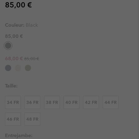
Regular price:
85,00 €
Couleur:
Black
85,00 €
Regular price:
Sale price:
68,00 €
85,00 €
Taille:
34 FR
36 FR
38 FR
40 FR
42 FR
44 FR
46 FR
48 FR
Entrejambe: