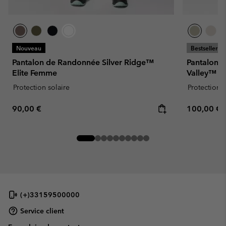
Nouveau
Bestseller
Pantalon de Randonnée Silver Ridge™
Pantalon 
Elite Femme
Valley™ 
Protection solaire
Protection s
Regular price:
Regular pr
90,00 €
100,00 €
(+)33159500000
Service client