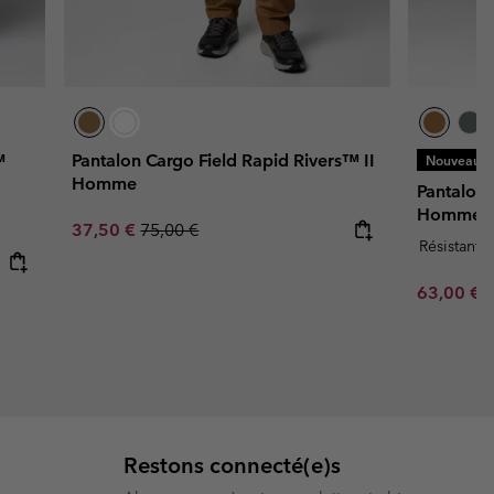
™
Pantalon Cargo Field Rapid Rivers™ II
Nouveaux C
Homme
Pantalon
Homme
Sale price:
Regular price:
37,50 €
75,00 €
Résistant à
Minimum s
63,00 €
Restons connecté(e)s