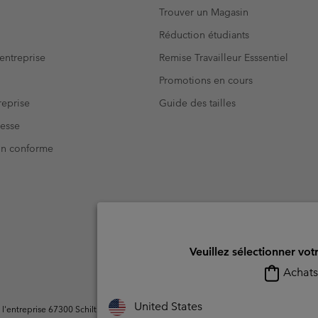
Trouver un Magasin
Réduction étudiants
entreprise
Remise Travailleur Esssentiel
Promotions en cours
eprise
Guide des tailles
resse
Non conforme
Veuillez sélectionner vot
Achats 
United States
ntreprise 67300 Schiltigheim, France. Tous droits réservés.