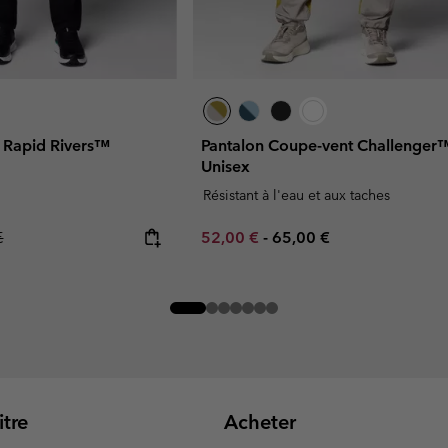
 Rapid Rivers™
Pantalon Coupe-vent Challenger
Unisex
Résistant à l'eau et aux taches
r price:
Minimum sale price:
Maximum price:
€
52,00 €
-
65,00 €
tre
Acheter