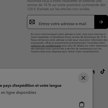
Abonnez-vous à notre newsletter et obtenez une
remise de 10 % sur votre première commande dès
120 € d’achats sur les articles non soldés.
Inscription
par
e-
S’a
mail
En nous communiquant votre adresse e-mail, vous vous inscrivez à
notre newsletter et bénéficiez d’une remise de bienvenue de 10 %.
Nous utiliserons votre adresse e-mail pour vous tenir informé(e) des
nouveautés, offres et événements promotionnels. Consultez notre
politique de confidentialité
pour plus de détails sur notre traitement
des données vous concernant à des fins de marketing et sur les
moyens dont vous disposez pour retirer votre consentement.
re pays d’expédition et votre langue
en ligne disponibles
Achats