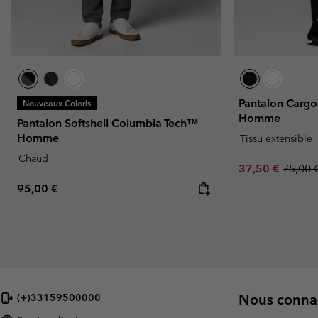
Pantalon Cargo
Nouveaux Coloris
Homme
Pantalon Softshell Columbia Tech™
Homme
Tissu extensible
Chaud
Sale price:
Regula
37,50 €
75,00 
Regular price:
95,00 €
Nous connai
(+)33159500000