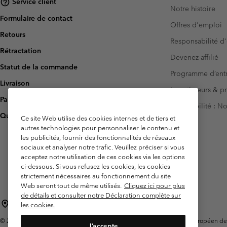
Service client
Notre histoire
Formulaire de contact
Offres d'emploi
Retours
Responsabilité d'
Rétractation
Devenez affilié
Statut de la commande
Programme d’entr
Livraison
Investisseurs & p
Paiement
Accessibilité : 
Questions fréquentes
Ce site Web utilise des cookies internes et de tiers et
autres technologies pour personnaliser le contenu et
les publicités, fournir des fonctionnalités de réseaux
sociaux et analyser notre trafic. Veuillez préciser si vous
acceptez notre utilisation de ces cookies via les options
ci-dessous. Si vous refusez les cookies, les cookies
strictement nécessaires au fonctionnement du site
Web seront tout de même utilisés.
Cliquez ici pour plus
de détails et consulter notre Déclaration complète sur
France
les cookies.
©
2026
Columbia Sportswear Europe SAS. 5 Rue de la Haye, Espace Européen de l'e
J’accepte