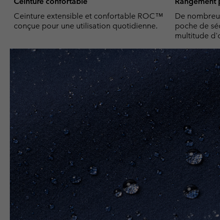
Ceinture confortable
Rangement p
Ceinture extensible et confortable ROC™
De nombreus
conçue pour une utilisation quotidienne.
poche de séc
multitude d'