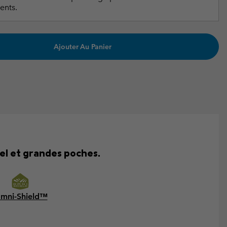
ents.
Ajouter Au Panier
el et grandes poches.
mni-Shield™