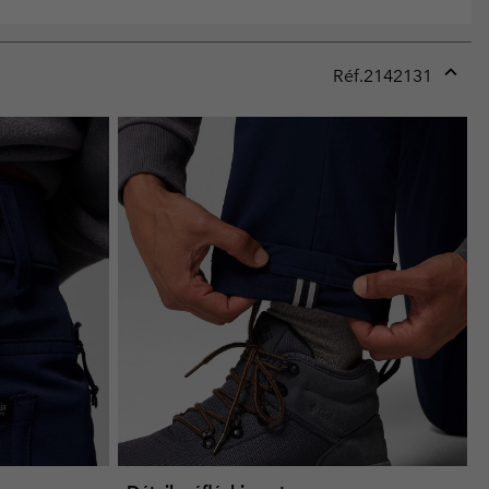
Réf.
2142131
Expan
or
collap
sectio