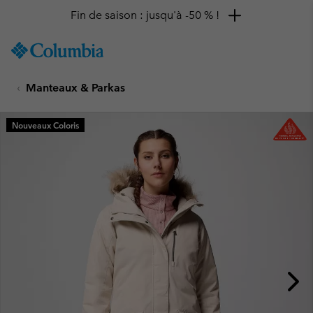
Fin de saison : jusqu'à -50 % !
SKIP
Columbia
TO
Sportswear
CONTENT
Manteaux & Parkas
SKIP
TO
MAIN
Nouveaux Coloris
NAV
SKIP
TO
SEARCH