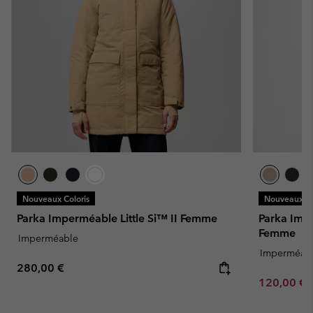
Nouveaux Coloris
Nouveaux Co
Parka Imperméable Little Si™ II Femme
Parka Imp
Femme
Imperméable
Imperméab
Regular price:
280,00 €
Minimum sa
120,00 €