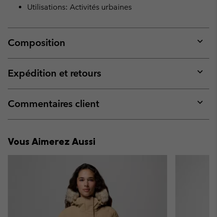
Utilisations: Activités urbaines
Composition
Expan
or
collap
Expédition et retours
sectio
Expan
or
collap
Commentaires client
sectio
Expan
or
collap
Vous Aimerez Aussi
sectio