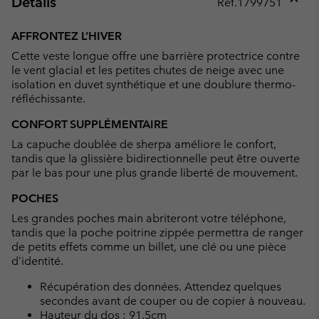
Détails
Réf.
1799751
Expan
or
AFFRONTEZ L’HIVER
collap
Cette veste longue offre une barrière protectrice contre
sectio
le vent glacial et les petites chutes de neige avec une
isolation en duvet synthétique et une doublure thermo-
réfléchissante.
CONFORT SUPPLÉMENTAIRE
La capuche doublée de sherpa améliore le confort,
tandis que la glissière bidirectionnelle peut être ouverte
par le bas pour une plus grande liberté de mouvement.
POCHES
Les grandes poches main abriteront votre téléphone,
tandis que la poche poitrine zippée permettra de ranger
de petits effets comme un billet, une clé ou une pièce
d’identité.
Récupération des données. Attendez quelques
secondes avant de couper ou de copier à nouveau.
Hauteur du dos : 91.5cm