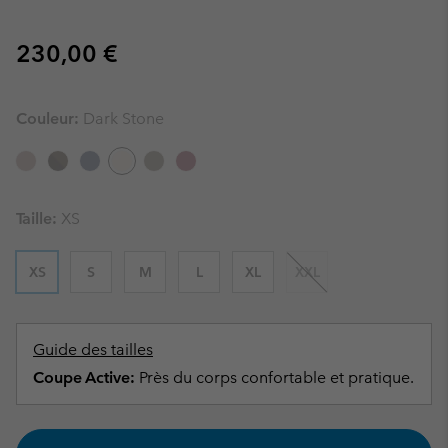
Regular price:
230,00 €
Couleur:
Dark Stone
Taille:
XS
XS
S
M
L
XL
XXL
Guide des tailles
Coupe Active:
Près du corps confortable et pratique.