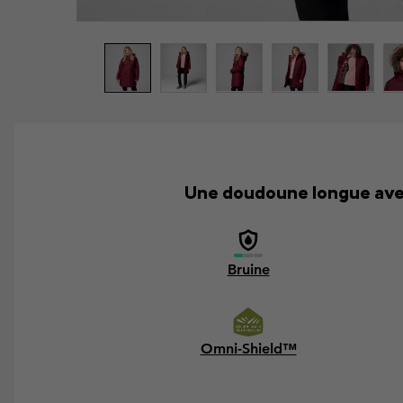
Une doudoune longue avec
Bruine
Omni-Shield™