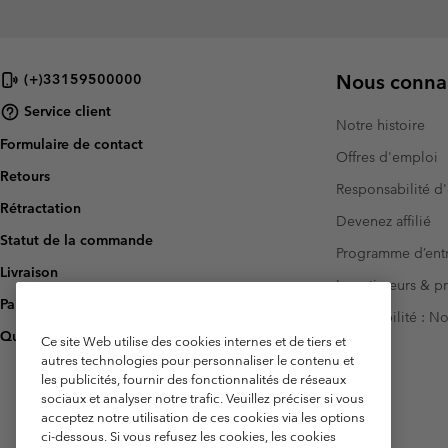
Nous connai
(+)33159500000
Service client
Notre histoire
Formulaire de contact
Offres d'emploi
Retours
Responsabilité d'
Rétractation
Devenez affilié
Statut de la commande
Programme d’entr
Livraison
Investisseurs & p
Paiement
Accessibilité : 
Questions fréquentes
Ce site Web utilise des cookies internes et de tiers et
autres technologies pour personnaliser le contenu et
les publicités, fournir des fonctionnalités de réseaux
sociaux et analyser notre trafic. Veuillez préciser si vous
acceptez notre utilisation de ces cookies via les options
ci-dessous. Si vous refusez les cookies, les cookies