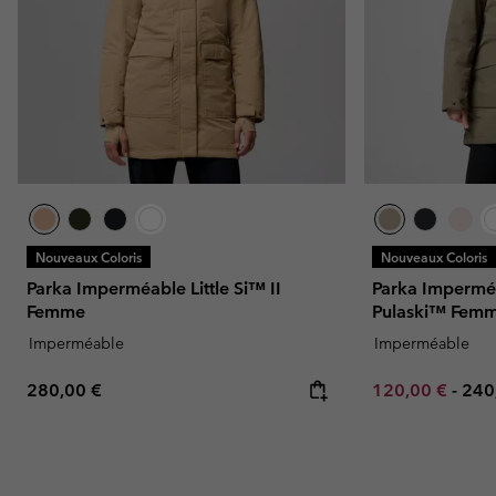
Nouveaux Coloris
Nouveaux Coloris
Parka Imperméable Little Si™ II
Parka Impermé
Femme
Pulaski™ Fem
Imperméable
Imperméable
Regular price:
Minimum sale p
Max
280,00 €
120,00 €
-
240