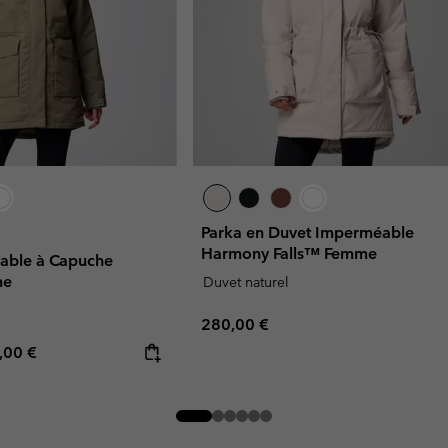
Parka en Duvet Imperméable
Harmony Falls™ Femme
able à Capuche
me
Duvet naturel
Regular price:
280,00 €
rice:
imum price:
,00 €