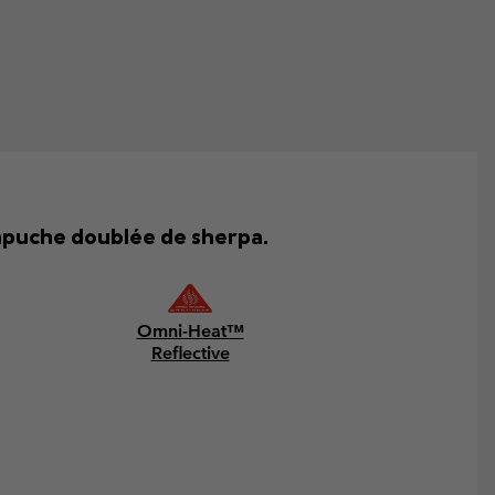
apuche doublée de sherpa.
Omni-Heat™
Reflective