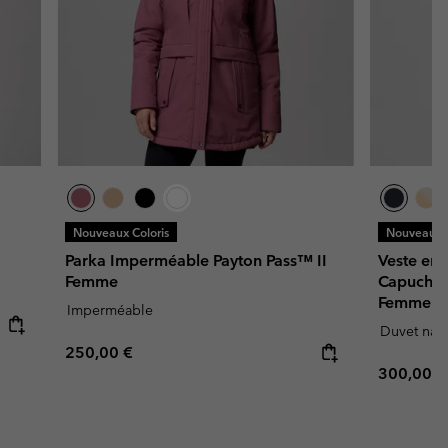
Nouveaux Coloris
Nouveaux C
Parka Imperméable Payton Pass™ II
Veste en
Femme
Capuche 
Femme
Imperméable
Duvet natu
Regular price:
250,00 €
Regular p
300,00 €