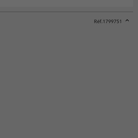
Réf.
1799751
Expan
or
collap
sectio