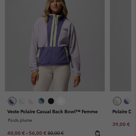
Veste Polaire Casual Back Bowl™ Femme
Polaire D
Poids plume
Minimum sa
39,00 €
-
Minimum sale price:
Maximum sale price:
Regular price:
40,00 €
-
56,00 €
80,00 €