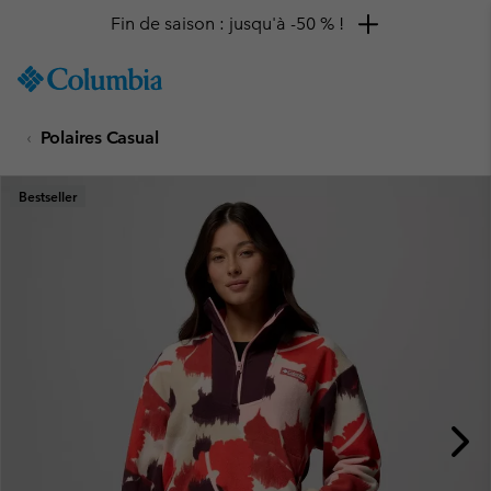
Fin de saison : jusqu'à -50 % !
SKIP
Columbia
TO
Sportswear
CONTENT
Polaires Casual
SKIP
TO
MAIN
Bestseller
NAV
SKIP
TO
SEARCH