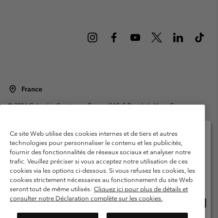
France
©
2026
Columbia Sportswear Europe SAS. 5 Rue de la Haye, Espace
Européen de l'entreprise 67300 Schiltigheim, France. Tous droits réservés.
Conditions d'utilisation
Conditions Générales de Vente
Ce site Web utilise des cookies internes et de tiers et autres
Garanties Légales
Politique de confidentialité
technologies pour personnaliser le contenu et les publicités,
fournir des fonctionnalités de réseaux sociaux et analyser notre
Veuillez sélectionner votre pays d’expédition et
Conditions d'utilisation - Membres
trafic. Veuillez préciser si vous acceptez notre utilisation de ces
votre langue
cookies via les options ci-dessous. Si vous refusez les cookies, les
Conditions D'utilisation - Contenu généré par l'utilisateur
Impressum
Achats en ligne disponibles
cookies strictement nécessaires au fonctionnement du site Web
Cookies
Public CBCR
seront tout de même utilisés.
Cliquez ici pour plus de détails et
consulter notre Déclaration complète sur les cookies.
Achat
United States
en
Service client: Lun - Sam de 9h à 13h et de 14h à 18h
(+)33159500000