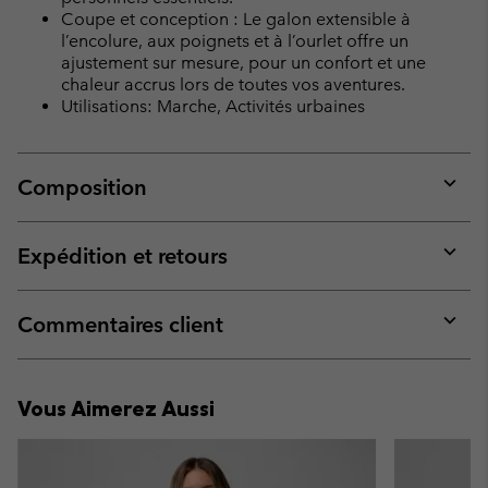
Coupe et conception : Le galon extensible à
l’encolure, aux poignets et à l’ourlet offre un
ajustement sur mesure, pour un confort et une
chaleur accrus lors de toutes vos aventures.
Utilisations: Marche, Activités urbaines
Composition
Expan
or
collap
Expédition et retours
sectio
Expan
or
collap
Commentaires client
sectio
Expan
or
collap
Vous Aimerez Aussi
sectio