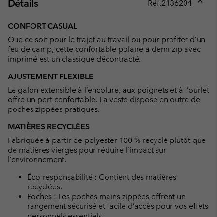
Détails
Réf.
2136204
Expan
or
CONFORT CASUAL
collap
Que ce soit pour le trajet au travail ou pour profiter d’un
sectio
feu de camp, cette confortable polaire à demi-zip avec
imprimé est un classique décontracté.
AJUSTEMENT FLEXIBLE
Le galon extensible à l’encolure, aux poignets et à l’ourlet
offre un port confortable. La veste dispose en outre de
poches zippées pratiques.
MATIÈRES RECYCLÉES
Fabriquée à partir de polyester 100 % recyclé plutôt que
de matières vierges pour réduire l’impact sur
l’environnement.
Éco-responsabilité : Contient des matières
recyclées.
Poches : Les poches mains zippées offrent un
rangement sécurisé et facile d’accès pour vos effets
personnels essentiels.