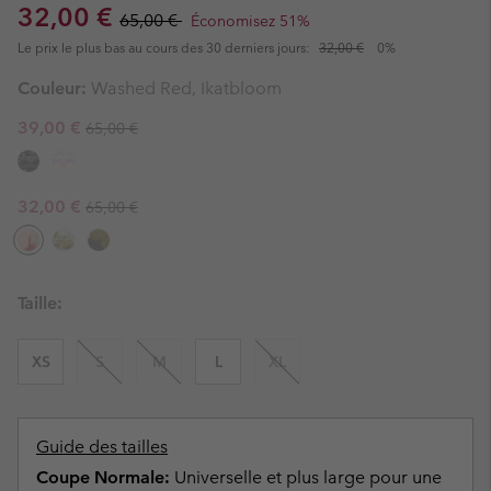
Sale price:
Regular price:
32,00 €
65,00 €
Économisez 51%
Le prix le plus bas au cours des 30 derniers jours:
32,00 €
0%
Couleur:
Washed Red, Ikatbloom
Regular price:
Sale price:
39,00 €
65,00 €
Regular price:
Sale price:
32,00 €
65,00 €
Taille:
XS
S
M
L
XL
Guide des tailles
Coupe Normale:
Universelle et plus large pour une