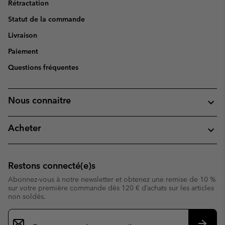
Rétractation
Statut de la commande
Livraison
Paiement
Questions fréquentes
Nous connaitre
Acheter
Restons connecté(e)s
Abonnez-vous à notre newsletter et obtenez une remise de 10 %
sur votre première commande dès 120 € d’achats sur les articles
non soldés.
Inscription
par