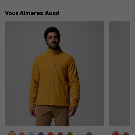
or
collap
Vous Aimerez Aussi
sectio