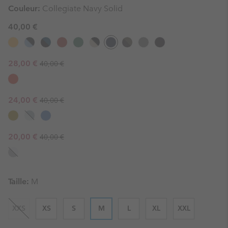
Couleur:
Collegiate Navy Solid
40,00 €
Regular price:
Sale price:
28,00 €
40,00 €
Regular price:
Sale price:
24,00 €
40,00 €
Regular price:
Sale price:
20,00 €
40,00 €
Taille:
M
XXS
XS
S
M
L
XL
XXL