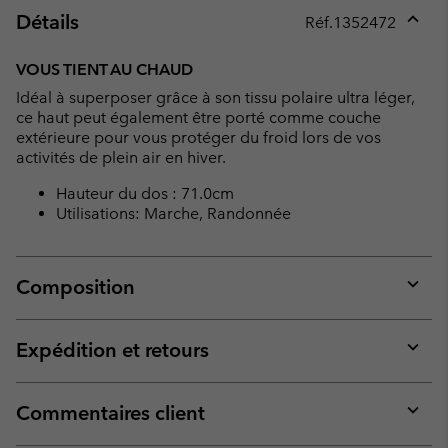
Détails
Réf.
1352472
Expan
or
VOUS TIENT AU CHAUD
collap
Idéal à superposer grâce à son tissu polaire ultra léger,
sectio
ce haut peut également être porté comme couche
extérieure pour vous protéger du froid lors de vos
activités de plein air en hiver.
Hauteur du dos : 71.0cm
Utilisations: Marche, Randonnée
Composition
Expan
or
collap
Expédition et retours
sectio
Expan
or
collap
Commentaires client
sectio
Expan