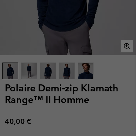
Polaire Demi-zip Klamath
Range™ II Homme
Regular price:
40,00 €