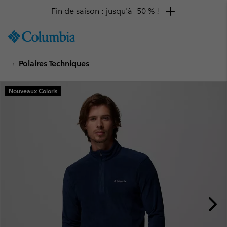
Fin de saison : jusqu'à -50 % !
SKIP
Columbia
TO
Sportswear
CONTENT
Polaires Techniques
SKIP
TO
MAIN
Nouveaux Coloris
NAV
SKIP
TO
SEARCH