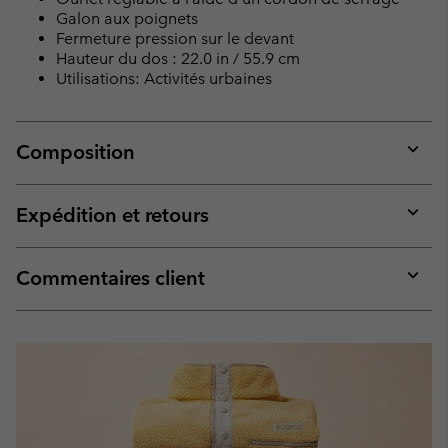
Galon aux poignets
Fermeture pression sur le devant
Hauteur du dos : 22.0 in / 55.9 cm
Utilisations: Activités urbaines
Composition
Expan
or
collap
Expédition et retours
sectio
Expan
or
collap
Commentaires client
sectio
Expan
or
collap
sectio