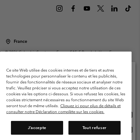
France
©
2026
Columbia Sportswear Europe SAS. 5 Rue de la Haye, Espace
Européen de l'entreprise 67300 Schiltigheim, France. Tous droits réservés.
Conditions d'utilisation
Conditions Générales de Vente
Ce site Web utilise des cookies internes et de tiers et autres
Garanties Légales
Politique de confidentialité
technologies pour personnaliser le contenu et les publicités,
fournir des fonctionnalités de réseaux sociaux et analyser notre
Veuillez sélectionner votre pays d’expédition et
Conditions d'utilisation - Membres
trafic. Veuillez préciser si vous acceptez notre utilisation de ces
votre langue
cookies via les options ci-dessous. Si vous refusez les cookies, les
Conditions D'utilisation - Contenu généré par l'utilisateur
Impressum
Achats en ligne disponibles
cookies strictement nécessaires au fonctionnement du site Web
Cookies
Public CBCR
seront tout de même utilisés.
Cliquez ici pour plus de détails et
consulter notre Déclaration complète sur les cookies.
Achat
United States
en
Service client: Lun - Sam de 9h à 13h et de 14h à 18h
(+)33159500000
ligne
J’accepte
Tout refuser
Achat
France
dispon
en