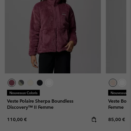
Nouveaux Coloris
Nouveaux Co
Veste Polaire Sherpa Boundless
Veste Bomb
Discovery™ II Femme
Femme
Regular price:
Regular pr
110,00 €
85,00 €