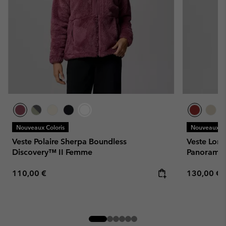
Nouveaux Coloris
Nouveaux Co
Veste Polaire Sherpa Boundless
Veste Long
Discovery™ II Femme
Panorama
Regular price:
Regular pr
110,00 €
130,00 €