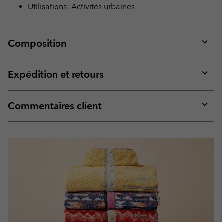
Utilisations: Activités urbaines
Composition
Expan
or
collap
Expédition et retours
sectio
Expan
or
collap
Commentaires client
sectio
Expan
or
collap
sectio