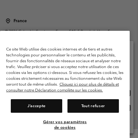
France
©
2026
Columbia Sportswear Europe SAS. 5 Rue de la Haye, Espace
Européen de l'entreprise 67300 Schiltigheim, France. Tous droits réservés.
Conditions d'utilisation
Conditions Générales de Vente
Ce site Web utilise des cookies internes et de tiers et autres
Garanties Légales
Politique de confidentialité
technologies pour personnaliser le contenu et les publicités,
fournir des fonctionnalités de réseaux sociaux et analyser notre
Veuillez sélectionner votre pays d’expédition et
Conditions d'utilisation - Membres
trafic. Veuillez préciser si vous acceptez notre utilisation de ces
votre langue
cookies via les options ci-dessous. Si vous refusez les cookies, les
Conditions D'utilisation - Contenu généré par l'utilisateur
Impressum
Achats en ligne disponibles
cookies strictement nécessaires au fonctionnement du site Web
Cookies
Public CBCR
seront tout de même utilisés.
Cliquez ici pour plus de détails et
consulter notre Déclaration complète sur les cookies.
Achat
United States
en
Service client: Lun - Sam de 9h à 13h et de 14h à 18h
(+)33159500000
ligne
J’accepte
Tout refuser
Achat
France
dispon
en
ligne
Gérer vos paramètres
Voir Tous Les Pays
dispon
de cookies