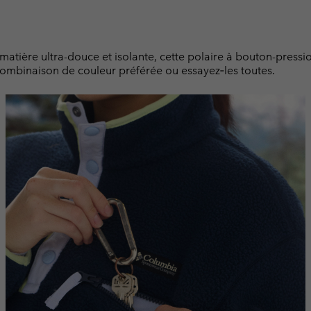
ière ultra-douce et isolante, cette polaire à bouton-pressio
 combinaison de couleur préférée ou essayez‑les toutes.