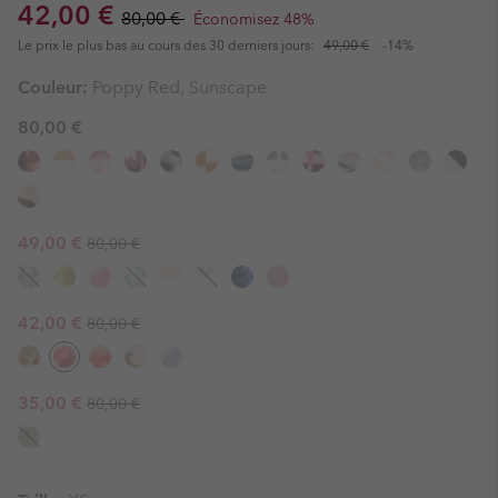
Sale price:
Regular price:
42,00 €
80,00 €
Économisez 48%
Le prix le plus bas au cours des 30 derniers jours:
49,00 €
-14%
Couleur:
Poppy Red, Sunscape
80,00 €
Regular price:
Sale price:
49,00 €
80,00 €
Regular price:
Sale price:
42,00 €
80,00 €
Regular price:
Sale price:
35,00 €
80,00 €