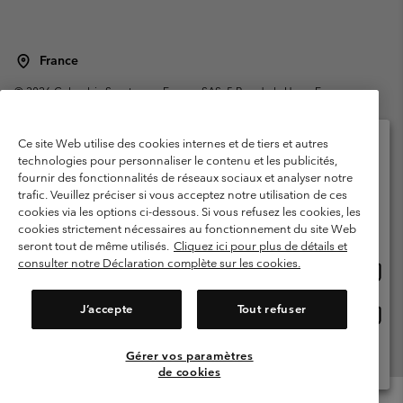
France
©
2026
Columbia Sportswear Europe SAS. 5 Rue de la Haye, Espace
Européen de l'entreprise 67300 Schiltigheim, France. Tous droits réservés.
Conditions d'utilisation
Conditions Générales de Vente
Ce site Web utilise des cookies internes et de tiers et autres
Garanties Légales
Politique de confidentialité
technologies pour personnaliser le contenu et les publicités,
fournir des fonctionnalités de réseaux sociaux et analyser notre
Veuillez sélectionner votre pays d’expédition et
Conditions d'utilisation - Membres
trafic. Veuillez préciser si vous acceptez notre utilisation de ces
votre langue
cookies via les options ci-dessous. Si vous refusez les cookies, les
Conditions D'utilisation - Contenu généré par l'utilisateur
Impressum
Achats en ligne disponibles
cookies strictement nécessaires au fonctionnement du site Web
Cookies
Public CBCR
seront tout de même utilisés.
Cliquez ici pour plus de détails et
consulter notre Déclaration complète sur les cookies.
Achat
United States
en
Service client: Lun - Sam de 9h à 13h et de 14h à 18h
(+)33159500000
ligne
J’accepte
Tout refuser
Achat
France
dispon
en
ligne
Gérer vos paramètres
Voir Tous Les Pays
dispon
de cookies