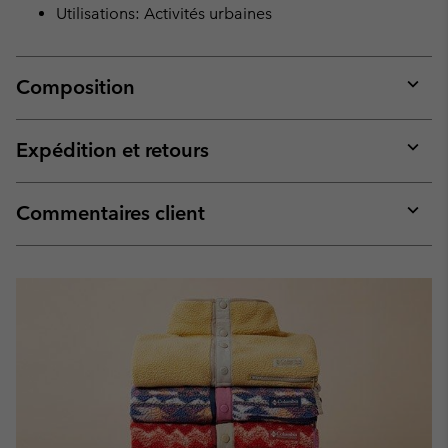
Utilisations: Activités urbaines
Composition
Expan
or
collap
Expédition et retours
sectio
Expan
or
collap
Commentaires client
sectio
Expan
or
collap
sectio