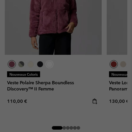
Nouveaux Coloris
Nouveaux Co
Veste Polaire Sherpa Boundless
Veste Long
Discovery™ II Femme
Panorama
Regular price:
Regular pr
110,00 €
130,00 €