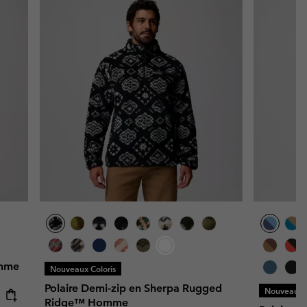
omme
Nouveaux Coloris
Polaire Demi-zip en Sherpa Rugged
Nouveaux C
Ridge™ Homme