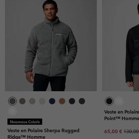
Veste en Polair
Point™ Homm
Nouveaux Coloris
Veste en Polaire Sherpa Rugged
Sale price:
Regula
65,00 €
130,00
Ridge™ Homme