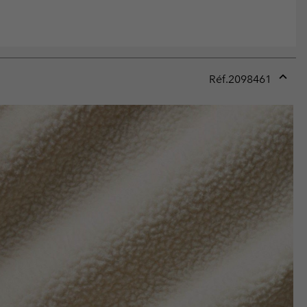
Réf.
2098461
Expan
or
collap
sectio