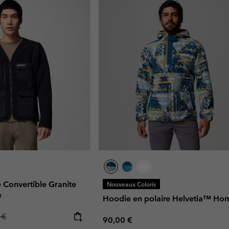
e Convertible Granite
Nouveaux Coloris
e
Hoodie en polaire Helvetia™ H
r price:
 €
Regular price:
90,00 €