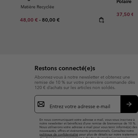
Polaire 
Matière Recyclée
Minimum s
37,50 €
Minimum sale price:
Maximum price:
48,00 €
-
80,00 €
Restons connecté(e)s
Abonnez-vous à notre newsletter et obtenez une
remise de 10 % sur votre première commande dès
120 € d’achats sur les articles non soldés.
Inscription
par
e-
S’a
mail
En nous communiquant votre adresse e-mail, vous vous inscrivez à
notre newsletter et bénéficiez d’une remise de bienvenue de 10 %.
Nous utiliserons votre adresse e-mail pour vous tenir informé(e) des
nouveautés, offres et événements promotionnels. Consultez notre
politique de confidentialité
pour plus de détails sur notre traitement