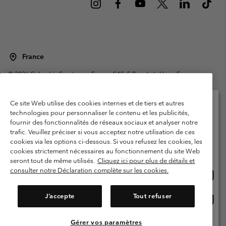
France
©
2026
Columbia Sportswear Europe SAS. 5 Rue de la Haye, Espace
Européen de l'entreprise 67300 Schiltigheim, France. Tous droits réservés.
Conditions d'utilisation
Conditions Générales de Vente
Ce site Web utilise des cookies internes et de tiers et autres
Garanties Légales
Politique de confidentialité
technologies pour personnaliser le contenu et les publicités,
fournir des fonctionnalités de réseaux sociaux et analyser notre
Veuillez sélectionner votre pays d’expédition et
Conditions d'utilisation - Membres
trafic. Veuillez préciser si vous acceptez notre utilisation de ces
votre langue
cookies via les options ci-dessous. Si vous refusez les cookies, les
Conditions D'utilisation - Contenu généré par l'utilisateur
Impressum
Achats en ligne disponibles
cookies strictement nécessaires au fonctionnement du site Web
Cookies
Public CBCR
seront tout de même utilisés.
Cliquez ici pour plus de détails et
consulter notre Déclaration complète sur les cookies.
Achat
United States
en
Service client: Lun - Sam de 9h à 13h et de 14h à 18h
(+)33159500000
ligne
J’accepte
Tout refuser
Achat
France
dispon
en
ligne
Gérer vos paramètres