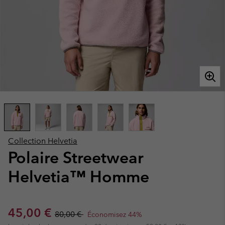
Collection Helvetia
Polaire Streetwear
Helvetia™ Homme
Sale price:
Regular price:
45,00 €
80,00 €
Économisez 44%