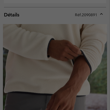
Détails
Réf.
2090891
Expan
or
collap
sectio