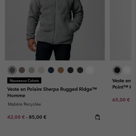
Veste en P
Nouveaux Coloris
Point™ H
Veste en Polaire Sherpa Rugged Ridge™
Homme
Sale price:
Re
65,00 €
13
Matière Recyclée
Minimum sale price:
Maximum price:
42,00 €
-
85,00 €