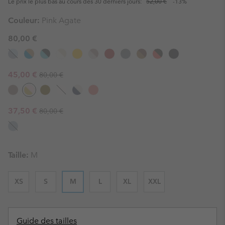
Le prix le plus bas au cours des 30 derniers jours:
52,00 €
-13%
Couleur:
Pink Agate
80,00 €
Regular price:
Sale price:
45,00 €
80,00 €
Regular price:
Sale price:
37,50 €
80,00 €
Taille:
M
XS
S
M
L
XL
XXL
Guide des tailles