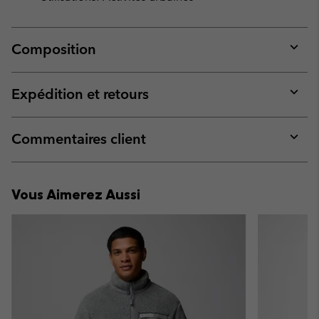
Composition
Expan
or
collap
Expédition et retours
sectio
Expan
or
collap
Commentaires client
sectio
Expan
or
collap
Vous Aimerez Aussi
sectio