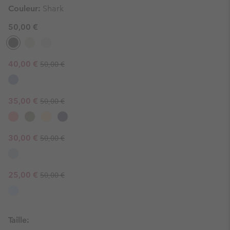
Couleur:
Shark
50,00 €
Regular price:
Sale price:
40,00 €
50,00 €
Regular price:
Sale price:
35,00 €
50,00 €
Regular price:
Sale price:
30,00 €
50,00 €
Regular price:
Sale price:
25,00 €
50,00 €
Taille: