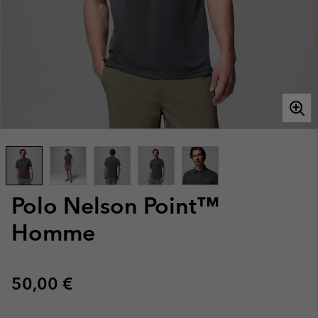
Polo Nelson Point™
Homme
Regular price:
50,00 €