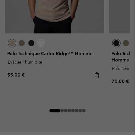
Polo Technique Carter Ridge™ Homme
Polo Tech
Homme
Evacue l'humidité
Rafraîchissa
Regular price:
55,00 €
Regular pr
70,00 €