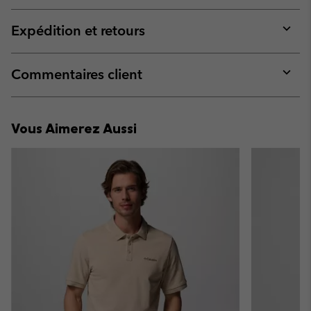
or
collap
Expédition et retours
sectio
Expan
or
collap
Commentaires client
sectio
Expan
or
collap
Vous Aimerez Aussi
sectio