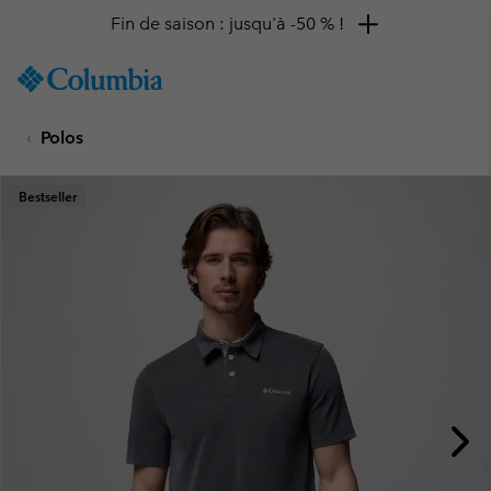
Fin de saison : jusqu'à -50 % !
SKIP
Columbia
TO
Sportswear
CONTENT
Polos
SKIP
TO
MAIN
Bestseller
NAV
SKIP
TO
SEARCH