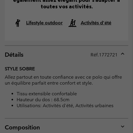
toutes vos activités.
Lifestyle outdoor
Activités d'été
Détails
Réf.
1772721
Expan
or
STYLE SOBRE
collap
Allez partout en toute confiance avec ce polo qui offre
sectio
un équilibre parfait entre confort et style.
Tissu extensible confortable
Hauteur du dos : 68.5cm
Utilisations: Activités d'été, Activités urbaines
Composition
Expan