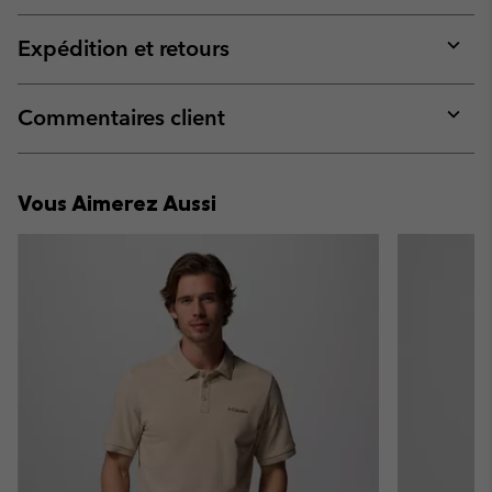
or
collap
Expédition et retours
sectio
Expan
or
collap
Commentaires client
sectio
Expan
or
collap
Vous Aimerez Aussi
sectio