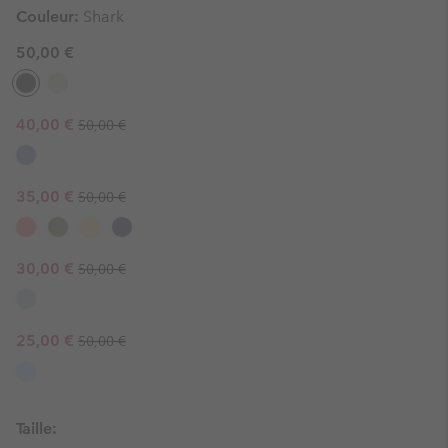
Couleur:
Shark
50,00 €
Regular price:
Sale price:
40,00 €
50,00 €
Regular price:
Sale price:
35,00 €
50,00 €
Regular price:
Sale price:
30,00 €
50,00 €
Regular price:
Sale price:
25,00 €
50,00 €
Taille: