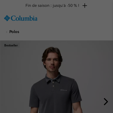
Fin de saison : jusqu'à -50 % !
SKIP
Columbia
TO
Sportswear
CONTENT
Polos
SKIP
TO
MAIN
Bestseller
NAV
SKIP
TO
SEARCH