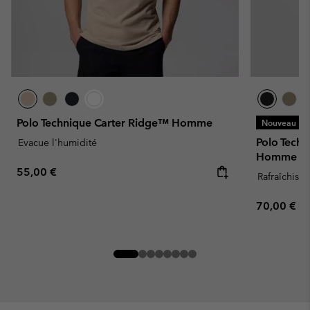
Polo Technique Carter Ridge™ Homme
Nouveau
Polo Tech
Evacue l'humidité
Homme
Regular price:
55,00 €
Rafraîchissa
Regular pr
70,00 €