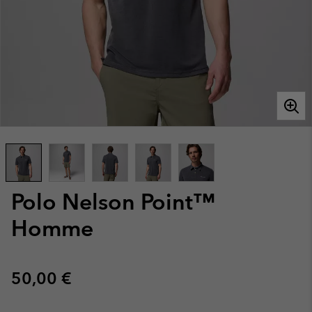
Polo Nelson Point™
Homme
Regular price:
50,00 €