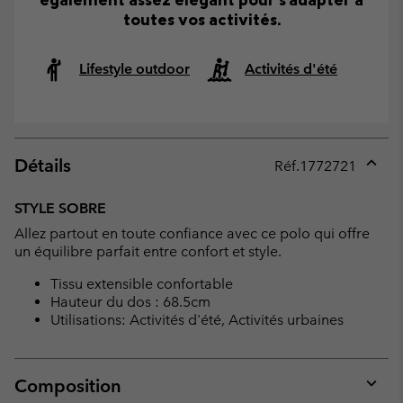
toutes vos activités.
Lifestyle outdoor
Activités d'été
Détails
Réf.
1772721
Expan
or
STYLE SOBRE
collap
Allez partout en toute confiance avec ce polo qui offre
sectio
un équilibre parfait entre confort et style.
Tissu extensible confortable
Hauteur du dos : 68.5cm
Utilisations: Activités d'été, Activités urbaines
Composition
Expan