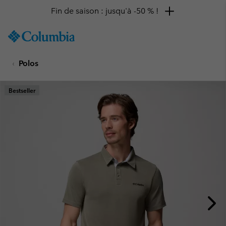
Fin de saison : jusqu'à -50 % !
SKIP
Columbia
TO
Sportswear
CONTENT
Polos
SKIP
TO
MAIN
Bestseller
NAV
SKIP
TO
SEARCH