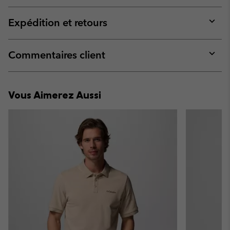
or
collap
Expédition et retours
sectio
Expan
or
collap
Commentaires client
sectio
Expan
or
collap
Vous Aimerez Aussi
sectio