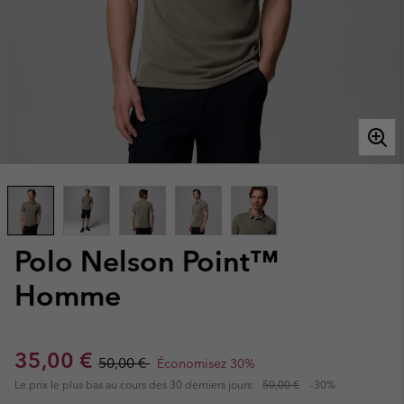
Polo Nelson Point™
Homme
Sale price:
Regular price:
35,00 €
50,00 €
Économisez 30%
Le prix le plus bas au cours des 30 derniers jours:
50,00 €
-30%