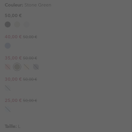
Couleur:
Stone Green
50,00 €
Regular price:
Sale price:
40,00 €
50,00 €
Regular price:
Sale price:
35,00 €
50,00 €
Regular price:
Sale price:
30,00 €
50,00 €
Regular price:
Sale price:
25,00 €
50,00 €
Taille:
L