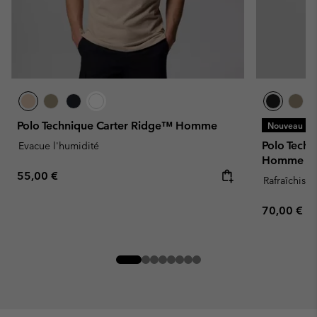
Polo Technique Carter Ridge™ Homme
Nouveau
Polo Tech
Evacue l'humidité
Homme
Regular price:
55,00 €
Rafraîchissa
Regular pr
70,00 €