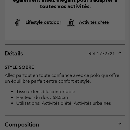
toutes vos activités.
Lifestyle outdoor
Activités d'été
Détails
Réf.
1772721
Expan
or
STYLE SOBRE
collap
Allez partout en toute confiance avec ce polo qui offre
sectio
un équilibre parfait entre confort et style.
Tissu extensible confortable
Hauteur du dos : 68.5cm
Utilisations: Activités d'été, Activités urbaines
Composition
Expan