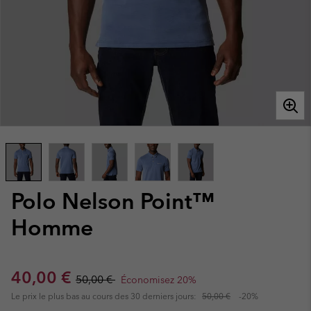
Polo Nelson Point™
Homme
Sale price:
Regular price:
40,00 €
50,00 €
Économisez 20%
Le prix le plus bas au cours des 30 derniers jours:
50,00 €
-20%