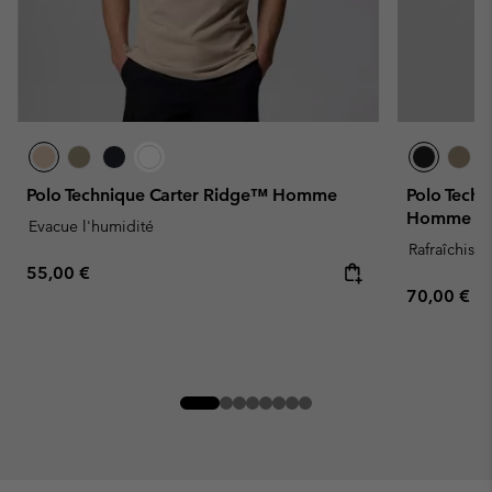
Polo Technique Carter Ridge™ Homme
Polo Tech
Homme
Evacue l'humidité
Rafraîchissa
Regular price:
55,00 €
Regular pr
70,00 €