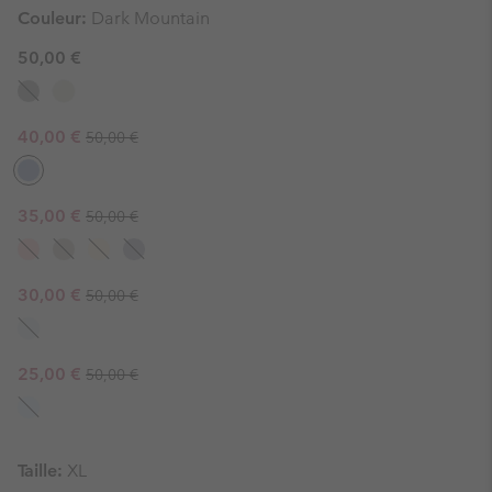
Couleur:
Dark Mountain
50,00 €
Regular price:
Sale price:
40,00 €
50,00 €
Regular price:
Sale price:
35,00 €
50,00 €
Regular price:
Sale price:
30,00 €
50,00 €
Regular price:
Sale price:
25,00 €
50,00 €
Taille:
XL