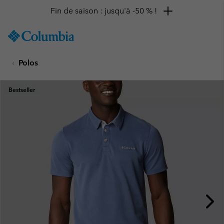
Fin de saison : jusqu'à -50 % !
SKIP
Columbia
TO
Sportswear
CONTENT
Polos
SKIP
TO
MAIN
Bestseller
NAV
SKIP
TO
SEARCH