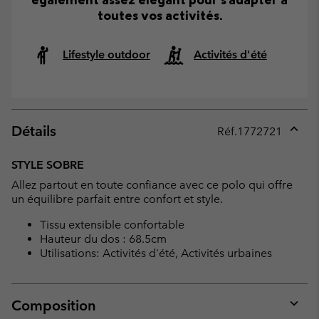
toutes vos activités.
Lifestyle outdoor
Activités d'été
Détails
Réf.
1772721
Expan
or
STYLE SOBRE
collap
Allez partout en toute confiance avec ce polo qui offre
sectio
un équilibre parfait entre confort et style.
Tissu extensible confortable
Hauteur du dos : 68.5cm
Utilisations: Activités d'été, Activités urbaines
Composition
Expan