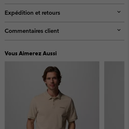
or
collap
Expédition et retours
sectio
Expan
or
collap
Commentaires client
sectio
Expan
or
collap
Vous Aimerez Aussi
sectio