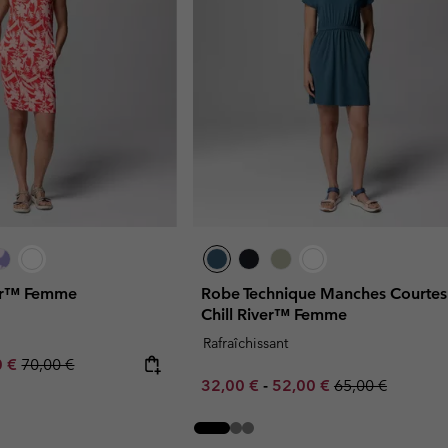
ver™ Femme
Robe Technique Manches Courtes
Chill River™ Femme
Rafraîchissant
rice:
um sale price:
Regular price:
0 €
70,00 €
Minimum sale price:
Maximum sale price:
Regular price:
32,00 €
-
52,00 €
65,00 €