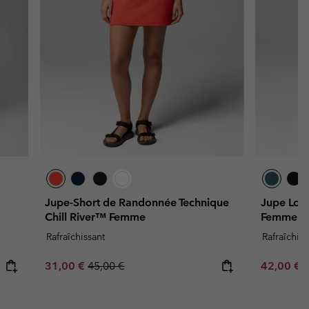
Jupe-Short de Randonnée Technique
Jupe Long
Chill River™ Femme
Femme
Rafraîchissant
Rafraîchiss
Sale price:
Regular price:
Minimum s
31,00 €
45,00 €
42,00 €