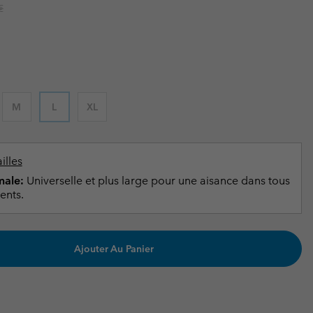
ours de cou
ours de cou
r price:
€
Guide Des Articles Imperméables
Guide Des Articles Imperméables
i & d'hiver
i & d'Hiver
 grandes tailles
articles femme
articles homme
M
L
XL
illes
ale:
Universelle et plus large pour une aisance dans tous
ents.
Ajouter Au Panier