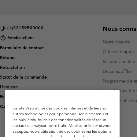
Nous connai
(+)33159500000
Service client
Notre histoire
Formulaire de contact
Offres d'emploi
Retours
Responsabilité d'
Rétractation
Devenez affilié
Statut de la commande
Programme d’entr
Livraison
Investisseurs & p
Paiement
Accessibilité : 
Questions fréquentes
Ce site Web utilise des cookies internes et de tiers et
autres technologies pour personnaliser le contenu et
les publicités, fournir des fonctionnalités de réseaux
sociaux et analyser notre trafic. Veuillez préciser si vous
acceptez notre utilisation de ces cookies via les options