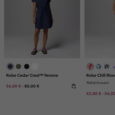
Robe Cedar Crest™ Femme
Robe Chill Ri
Rafraîchissant
Minimum sale price:
Maximum price:
56,00 €
-
80,00 €
Minimum sale p
Maxim
42,00 €
-
56,0