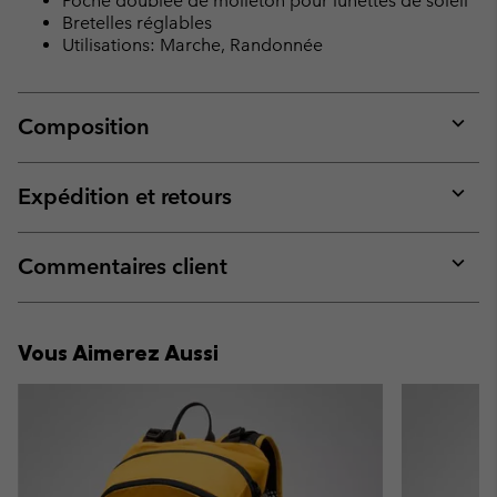
Poche doublée de molleton pour lunettes de soleil
Bretelles réglables
Utilisations: Marche, Randonnée
Composition
Expan
or
collap
Expédition et retours
sectio
Expan
or
collap
Commentaires client
sectio
Expan
or
collap
Vous Aimerez Aussi
sectio