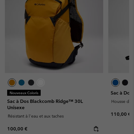
Sac à Dos 
Nouveaux Coloris
Sac à Dos Blackcomb Ridge™ 30L
Housse de 
Unisexe
Regular pr
110,00 €
Résistant à l'eau et aux taches
Regular price:
100,00 €