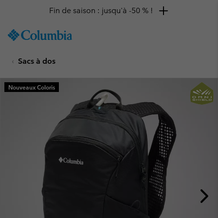
Fin de saison : jusqu'à -50 % !
SKIP
Columbia
TO
Sportswear
CONTENT
Sacs à dos
SKIP
TO
MAIN
Nouveaux Coloris
NAV
SKIP
TO
SEARCH