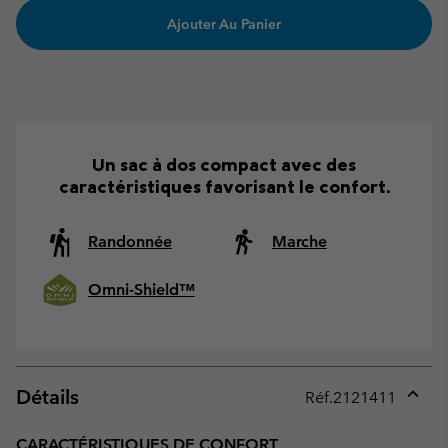
Ajouter Au Panier
Un sac à dos compact avec des
caractéristiques favorisant le confort.
Randonnée
Marche
Omni-Shield™
Détails
Réf.
2121411
Expan
or
CARACTÉRISTIQUES DE CONFORT