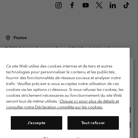
France
©
2026
Columbia Sportswear Europe SAS. 5 Rue de la Haye, Espace
Européen de l'entreprise 67300 Schiltigheim, France. Tous droits réservés.
Conditions d'utilisation
Conditions Générales de Vente
Ce site Web utilise des cookies internes et de tiers et autres
Garanties Légales
Politique de confidentialité
technologies pour personnaliser le contenu et les publicités,
fournir des fonctionnalités de réseaux sociaux et analyser notre
Veuillez sélectionner votre pays d’expédition et
Conditions d'utilisation - Membres
trafic. Veuillez préciser si vous acceptez notre utilisation de ces
votre langue
cookies via les options ci-dessous. Si vous refusez les cookies, les
Conditions D'utilisation - Contenu généré par l'utilisateur
Impressum
Achats en ligne disponibles
cookies strictement nécessaires au fonctionnement du site Web
Cookies
Public CBCR
seront tout de même utilisés.
Cliquez ici pour plus de détails et
consulter notre Déclaration complète sur les cookies.
Achat
United States
en
Service client: Lun - Sam de 9h à 13h et de 14h à 18h
(+)33159500000
ligne
J’accepte
Tout refuser
Achat
France
dispon
en
ligne