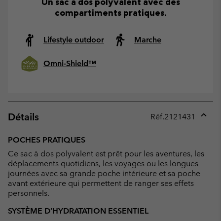
Un sac à dos polyvalent avec des
compartiments pratiques.
Lifestyle outdoor
Marche
Omni-Shield™
Détails
Réf.
2121431
Expan
or
POCHES PRATIQUES
collap
Ce sac à dos polyvalent est prêt pour les aventures, les
sectio
déplacements quotidiens, les voyages ou les longues
journées avec sa grande poche intérieure et sa poche
avant extérieure qui permettent de ranger ses effets
personnels.
SYSTÈME D’HYDRATATION ESSENTIEL