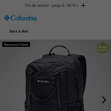
Fin de saison : jusqu'à -50 % !
SKIP
Columbia
TO
Sportswear
CONTENT
Sacs à dos
SKIP
TO
MAIN
Nouveaux Coloris
NAV
SKIP
TO
SEARCH