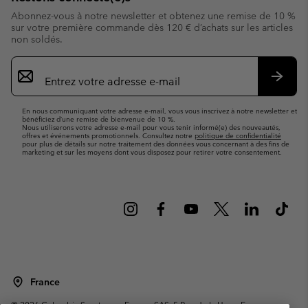
Abonnez-vous à notre newsletter et obtenez une remise de 10 %
sur votre première commande dès 120 € d’achats sur les articles
non soldés.
Inscription
par
e-
S’abo
mail
En nous communiquant votre adresse e-mail, vous vous inscrivez à notre newsletter et
bénéficiez d’une remise de bienvenue de 10 %.
Nous utiliserons votre adresse e-mail pour vous tenir informé(e) des nouveautés,
offres et événements promotionnels. Consultez notre
politique de confidentialité
pour plus de détails sur notre traitement des données vous concernant à des fins de
marketing et sur les moyens dont vous disposez pour retirer votre consentement.
France
©
2026
Columbia Sportswear Europe SAS. 5 Rue de la Haye, Espace