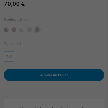
Regular price:
70,00 €
Couleur:
Black
Taille:
T/U
T/U
Ajouter Au Panier