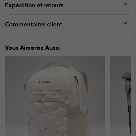
collap
Expédition et retours
sectio
Expan
or
collap
Commentaires client
sectio
Expan
or
collap
Vous Aimerez Aussi
sectio