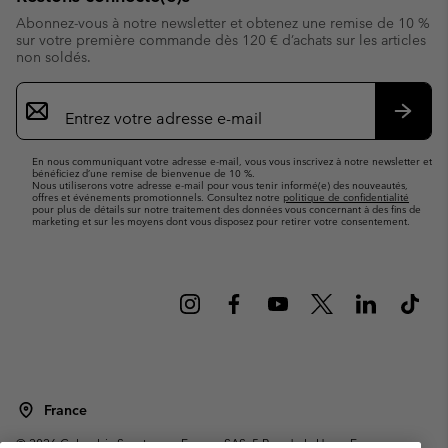
Abonnez-vous à notre newsletter et obtenez une remise de 10 %
sur votre première commande dès 120 € d’achats sur les articles
non soldés.
Inscription
par
e-
S’abo
mail
En nous communiquant votre adresse e-mail, vous vous inscrivez à notre newsletter et
bénéficiez d’une remise de bienvenue de 10 %.
Nous utiliserons votre adresse e-mail pour vous tenir informé(e) des nouveautés,
offres et événements promotionnels. Consultez notre
politique de confidentialité
pour plus de détails sur notre traitement des données vous concernant à des fins de
marketing et sur les moyens dont vous disposez pour retirer votre consentement.
France
©
2026
Columbia Sportswear Europe SAS. 5 Rue de la Haye, Espace