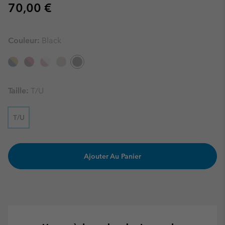
Regular price:
70,00 €
Couleur:
Black
Taille:
T/U
T/U
Ajouter Au Panier