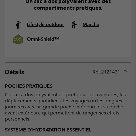
Un sac à dos polyvalent avec des
compartiments pratiques.
Lifestyle outdoor
Marche
Omni-Shield™
Détails
Réf.
2121431
Expan
or
POCHES PRATIQUES
collap
Ce sac à dos polyvalent est prêt pour les aventures, les
sectio
déplacements quotidiens, les voyages ou les longues
journées avec sa grande poche intérieure et sa poche
avant extérieure qui permettent de ranger ses effets
personnels.
SYSTÈME D’HYDRATATION ESSENTIEL