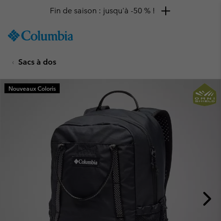
Fin de saison : jusqu'à -50 % !
SKIP
Columbia
TO
Sportswear
CONTENT
Sacs à dos
SKIP
TO
MAIN
Nouveaux Coloris
NAV
SKIP
TO
SEARCH