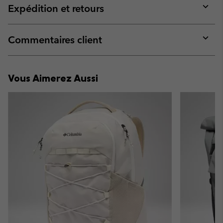
collap
Expédition et retours
sectio
Expan
or
collap
Commentaires client
sectio
Expan
or
collap
Vous Aimerez Aussi
sectio