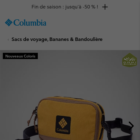
Fin de saison : jusqu'à -50 % !
SKIP
Columbia
TO
Sportswear
CONTENT
Sacs de voyage, Bananes & Bandoulière
SKIP
TO
MAIN
Nouveaux Coloris
NAV
SKIP
TO
SEARCH