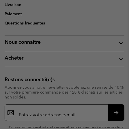
Livraison
Paiement
Questions fréquentes
Nous connaitre
Acheter
Restons connecté(e)s
Abonnez-vous à notre newsletter et obtenez une remise de 10 %
sur votre première commande dès 120 € d’achats sur les articles
non soldés.
Inscription
par
e-
S’abo
mail
En nous communiquant votre adresse e-mail, vous vous inscrivez à notre newsletter et