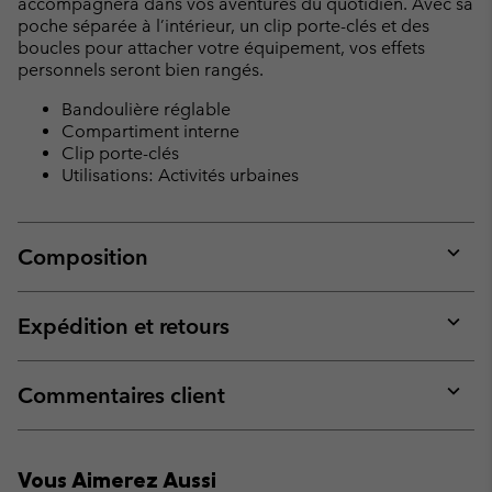
accompagnera dans vos aventures du quotidien. Avec sa
poche séparée à l’intérieur, un clip porte-clés et des
boucles pour attacher votre équipement, vos effets
personnels seront bien rangés.
Bandoulière réglable
Compartiment interne
Clip porte-clés
Utilisations: Activités urbaines
Composition
Expan
or
collap
Expédition et retours
sectio
Expan
or
collap
Commentaires client
sectio
Expan
or
collap
Vous Aimerez Aussi
sectio