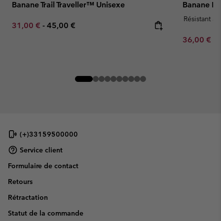
Banane Trail Traveller™ Unisexe
Banane Ec
Résistant à 
Minimum sale price:
Maximum price:
31,00 €
-
45,00 €
Minimum sa
36,00 €
-
(+)33159500000
Service client
Formulaire de contact
Retours
Rétractation
Statut de la commande