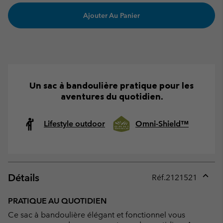
Ajouter Au Panier
Un sac à bandoulière pratique pour les
aventures du quotidien.
Lifestyle outdoor
Omni-Shield™
Détails
Réf.
2121521
Expan
or
PRATIQUE AU QUOTIDIEN
collap
Ce sac à bandoulière élégant et fonctionnel vous
sectio