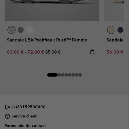
Sandale LEA Peakfreak Rush™ Femme
Sandale K
Minimum sale price:
Maximum sale price:
Regular price:
Minimum sa
63,00 €
-
72,00 €
85,00 €
56,00 €
-
(+)33159500000
Service client
Formulaire de contact