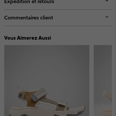
Expédition et retours
sectio
Expan
or
collap
Commentaires client
sectio
Expan
or
collap
Vous Aimerez Aussi
sectio