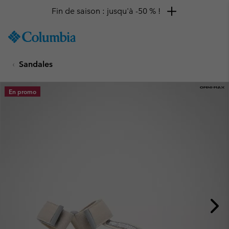
Fin de saison : jusqu'à -50 % !
SKIP
Columbia
TO
Sportswear
CONTENT
Sandales
SKIP
TO
MAIN
En promo
NAV
SKIP
TO
SEARCH