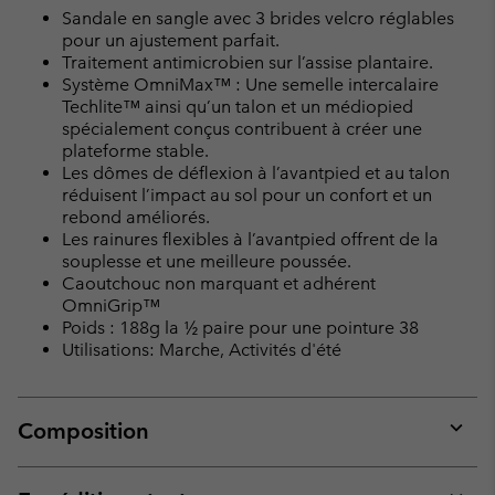
Sandale en sangle avec 3 brides velcro réglables
pour un ajustement parfait.
Traitement antimicrobien sur l’assise plantaire.
Système OmniMax™ : Une semelle intercalaire
Techlite™ ainsi qu’un talon et un médiopied
spécialement conçus contribuent à créer une
plateforme stable.
Les dômes de déflexion à l’avantpied et au talon
réduisent l’impact au sol pour un confort et un
rebond améliorés.
Les rainures flexibles à l’avantpied offrent de la
souplesse et une meilleure poussée.
Caoutchouc non marquant et adhérent
OmniGrip™
Poids : 188g la ½ paire pour une pointure 38
Utilisations: Marche, Activités d'été
Composition
Expan
or
collap