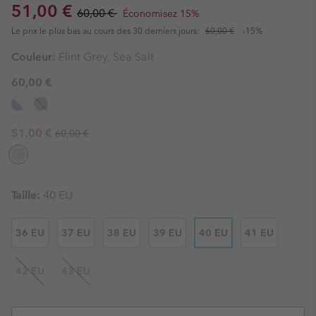
Sale price:
Regular price:
51,00 €
60,00 €
Économisez 15%
Le prix le plus bas au cours des 30 derniers jours:
60,00 €
-15%
Couleur:
Flint Grey, Sea Salt
60,00 €
Regular price:
Sale price:
51,00 €
60,00 €
Taille:
40 EU
36 EU
37 EU
38 EU
39 EU
40 EU
41 EU
42 EU
43 EU