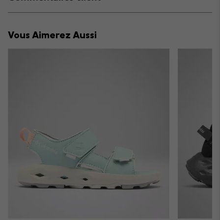
sectio
Expan
or
collap
Vous Aimerez Aussi
sectio