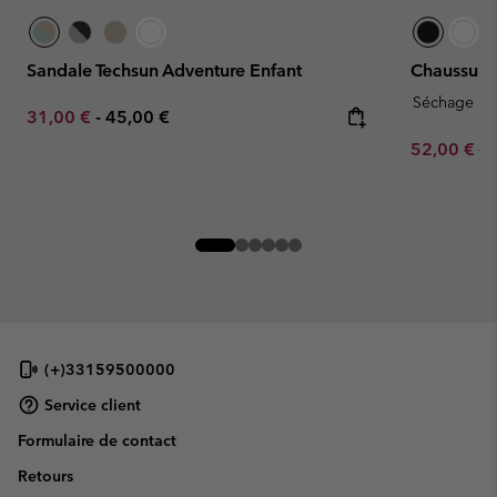
Sandale Techsun Adventure Enfant
Chaussure
Séchage ra
Minimum sale price:
Maximum price:
31,00 €
-
45,00 €
Sale price:
Re
52,00 €
65
(+)33159500000
Service client
Formulaire de contact
Retours