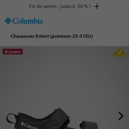
Fin de saison : jusqu'à -50 % !
SKIP
Columbia
TO
Sportswear
CONTENT
Chaussures Enfant (pointures 25-31EU)
SKIP
TO
MAIN
En promo
NAV
SKIP
TO
SEARCH