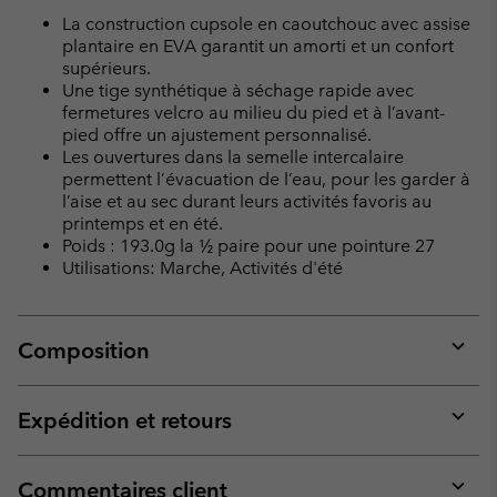
La construction cupsole en caoutchouc avec assise
plantaire en EVA garantit un amorti et un confort
supérieurs.
Une tige synthétique à séchage rapide avec
fermetures velcro au milieu du pied et à l’avant-
pied offre un ajustement personnalisé.
Les ouvertures dans la semelle intercalaire
permettent l’évacuation de l’eau, pour les garder à
l’aise et au sec durant leurs activités favoris au
printemps et en été.
Poids : 193.0g la ½ paire pour une pointure 27
Utilisations: Marche, Activités d'été
Composition
Expan
or
collap
Expédition et retours
sectio
Expan
or
collap
Commentaires client