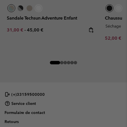
Sandale Techsun Adventure Enfant
Chaussure
Séchage ra
Minimum sale price:
Maximum price:
31,00 €
-
45,00 €
Sale price:
Re
52,00 €
65
(+)33159500000
Service client
Formulaire de contact
Retours