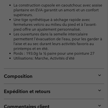
La construction cupsole en caoutchouc avec assise
plantaire en EVA garantit un amorti et un confort
supérieurs.
Une tige synthétique à séchage rapide avec
fermetures velcro au milieu du pied et à l’avant-
pied offre un ajustement personnalisé.
Les ouvertures dans la semelle intercalaire
permettent l’évacuation de l’eau, pour les garder à
l’aise et au sec durant leurs activités favoris au
printemps et en été.
Poids : 193.0g la ½ paire pour une pointure 27
Utilisations: Marche, Activités d'été
Composition
Expan
or
collap
Expédition et retours
sectio
Expan
or
collap
Commentaires client