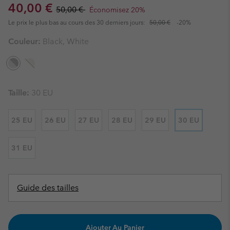
Sale price:
Regular price:
40,00 €
50,00 €
Économisez 20%
Le prix le plus bas au cours des 30 derniers jours:
50,00 €
-20%
Couleur:
Black, White
Taille:
30 EU
25 EU
26 EU
27 EU
28 EU
29 EU
30 EU
31 EU
Guide des tailles
Ajouter Au Panier