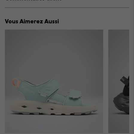
sectio
Expan
or
collap
Vous Aimerez Aussi
sectio