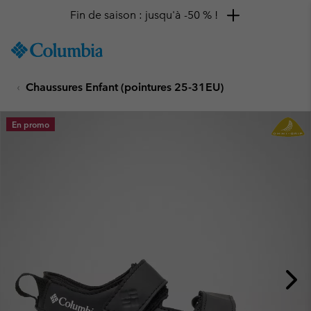
Fin de saison : jusqu'à -50 % !
SKIP
Columbia
TO
Sportswear
CONTENT
Chaussures Enfant (pointures 25-31EU)
SKIP
TO
MAIN
En promo
NAV
SKIP
TO
SEARCH