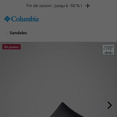
Fin de saison : jusqu'à -50 % !
SKIP
Columbia
TO
Sportswear
CONTENT
Sandales
SKIP
TO
MAIN
En promo
NAV
SKIP
TO
SEARCH