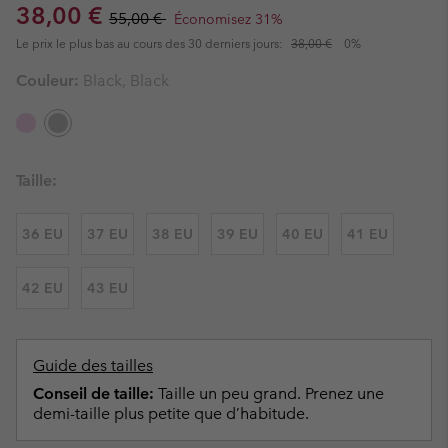
Sale price:
Regular price:
38,00 €
55,00 €
Économisez 31%
Le prix le plus bas au cours des 30 derniers jours:
38,00 €
0%
Couleur:
Black, Black
Taille:
36 EU
37 EU
38 EU
39 EU
40 EU
41 EU
42 EU
43 EU
Guide des tailles
Conseil de taille:
Taille un peu grand. Prenez une
demi-taille plus petite que d’habitude.