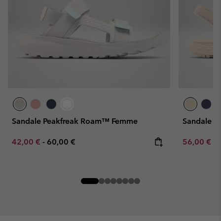
Sandale Peakfreak Roam™ Femme
Sandale K
Minimum sale price:
Maximum price:
Minimum sa
42,00 €
-
60,00 €
56,00 €
-