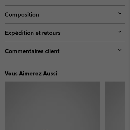
Composition
Expan
or
collap
Expédition et retours
sectio
Expan
or
collap
Commentaires client
sectio
Expan
or
collap
Vous Aimerez Aussi
sectio