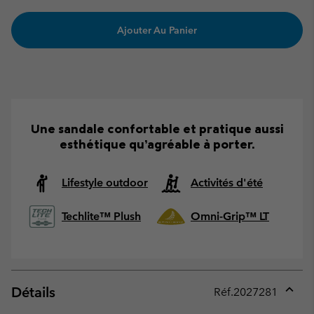
Ajouter Au Panier
Une sandale confortable et pratique aussi
esthétique qu’agréable à porter.
Lifestyle outdoor
Activités d'été
Techlite™ Plush
Omni-Grip™ LT
Détails
Réf.
2027281
Expan