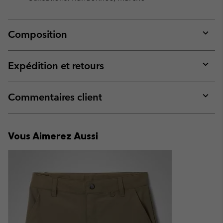
Composition
Expan
or
collap
Expédition et retours
sectio
Expan
or
collap
Commentaires client
sectio
Expan
or
collap
Vous Aimerez Aussi
sectio