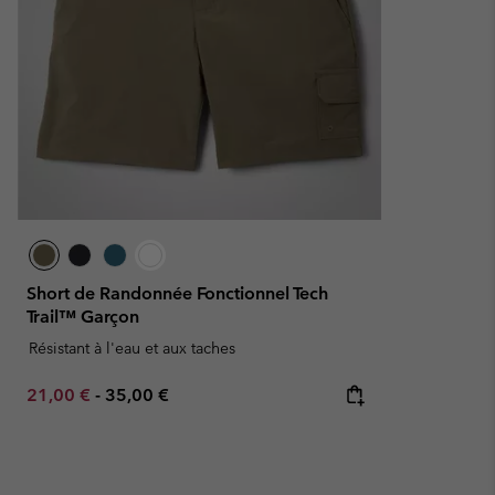
Short de Randonnée Fonctionnel Tech
Trail™ Garçon
Résistant à l'eau et aux taches
Minimum sale price:
Maximum price:
21,00 €
-
35,00 €