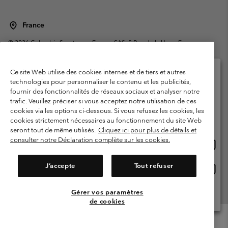
France
©
2026
Columbia Sportswear Europe SAS. 5 Rue de la Haye, Espace
Européen de l'entreprise 67300 Schiltigheim, France. Tous droits réservés.
Conditions d'utilisation
Conditions Générales de Vente
Ce site Web utilise des cookies internes et de tiers et autres
Garanties Légales
Politique de confidentialité
technologies pour personnaliser le contenu et les publicités,
fournir des fonctionnalités de réseaux sociaux et analyser notre
Veuillez sélectionner votre pays d’expédition et
Conditions d'utilisation - Membres
trafic. Veuillez préciser si vous acceptez notre utilisation de ces
votre langue
cookies via les options ci-dessous. Si vous refusez les cookies, les
Conditions D'utilisation - Contenu généré par l'utilisateur
Impressum
Achats en ligne disponibles
cookies strictement nécessaires au fonctionnement du site Web
Cookies
Public CBCR
seront tout de même utilisés.
Cliquez ici pour plus de détails et
consulter notre Déclaration complète sur les cookies.
Achat
United States
en
Service client: Lun - Sam de 9h à 13h et de 14h à 18h
(+)33159500000
ligne
J’accepte
Tout refuser
Achat
France
dispon
en
ligne
Gérer vos paramètres
Voir Tous Les Pays
dispon
de cookies
Menu
Rechercher
Connexion
Mini