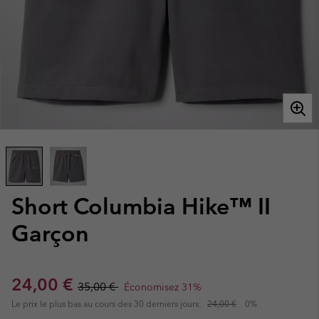
Short Columbia Hike™ II
Garçon
Sale price:
Regular price:
24,00 €
35,00 €
Économisez 31%
Le prix le plus bas au cours des 30 derniers jours:
24,00 €
0%