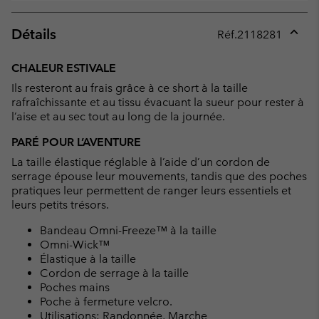
Détails
Réf.
2118281
Expan
or
CHALEUR ESTIVALE
collap
Ils resteront au frais grâce à ce short à la taille
sectio
rafraîchissante et au tissu évacuant la sueur pour rester à
l’aise et au sec tout au long de la journée.
PARÉ POUR L’AVENTURE
La taille élastique réglable à l’aide d’un cordon de
serrage épouse leur mouvements, tandis que des poches
pratiques leur permettent de ranger leurs essentiels et
leurs petits trésors.
Bandeau Omni-Freeze™ à la taille
Omni-Wick™
Élastique à la taille
Cordon de serrage à la taille
Poches mains
Poche à fermeture velcro.
Utilisations: Randonnée, Marche