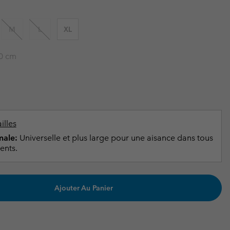
ours de cou
ours de cou
Guide Des Articles Imperméables
Guide Des Articles Imperméables
i & d'hiver
i & d'Hiver
M
L
XL
 grandes tailles
articles femme
0 cm
articles homme
illes
ale:
Universelle et plus large pour une aisance dans tous
ents.
Ajouter Au Panier