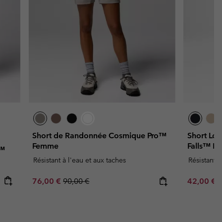
Short de Randonnée Cosmique Pro™
Short Lo
Femme
Falls™ I
e™
Résistant à l'eau et aux taches
Résistant à
Sale price:
Regular price:
Minimum s
76,00 €
90,00 €
42,00 €