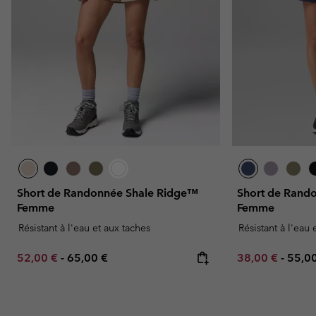
Short de Randonnée Shale Ridge™
Short de Rand
Femme
Femme
Résistant à l'eau et aux taches
Résistant à l'eau 
Minimum sale price:
Maximum price:
Minimum sale p
Maxi
52,00 €
-
65,00 €
38,00 €
-
55,0