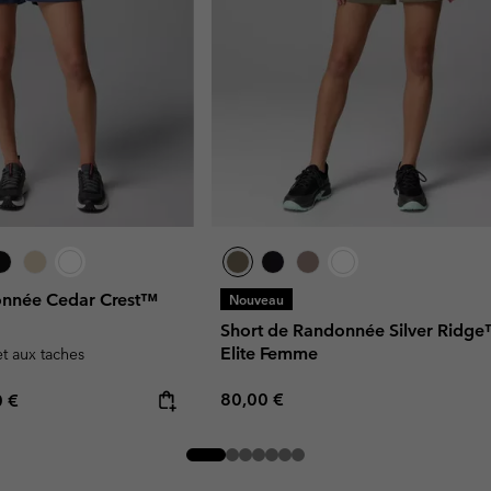
onnée Cedar Crest™
Nouveau
Short de Randonnée Silver Ridg
Elite Femme
et aux taches
Regular price:
rice:
mum price:
80,00 €
0 €