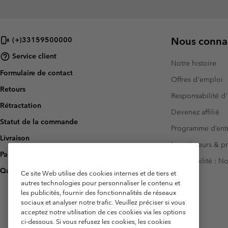
Nous connai
(+)33159500000
Service client
Notre histoire
Formulaire de contact
Offres d'emploi
Retours
Responsabilité d'
Rétractation
Devenez affilié
Statut de la commande
Programme d’entr
Livraison
Investisseurs & p
Paiement
Accessibilité : 
Questions fréquentes
Ce site Web utilise des cookies internes et de tiers et
autres technologies pour personnaliser le contenu et
les publicités, fournir des fonctionnalités de réseaux
sociaux et analyser notre trafic. Veuillez préciser si vous
acceptez notre utilisation de ces cookies via les options
ci-dessous. Si vous refusez les cookies, les cookies