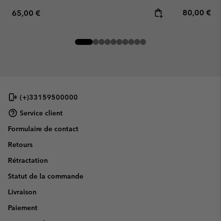
Regular pr
Regular price:
80,00 €
65,00 €
(+)33159500000
Service client
Formulaire de contact
Retours
Rétractation
Statut de la commande
Livraison
Paiement