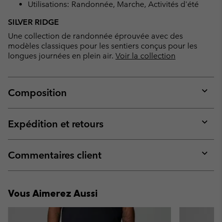
Utilisations: Randonnée, Marche, Activités d'été
SILVER RIDGE
Une collection de randonnée éprouvée avec des
modèles classiques pour les sentiers conçus pour les
longues journées en plein air.
Voir la collection
Composition
Expan
or
collap
Expédition et retours
sectio
Expan
or
collap
Commentaires client
sectio
Expan
or
collap
Vous Aimerez Aussi
sectio