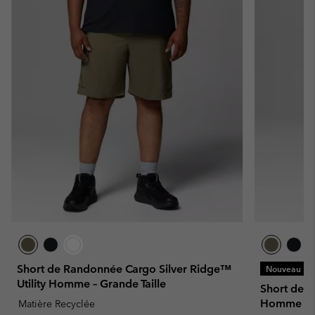
Short de Randonnée Cargo Silver Ridge™
Nouveau
Utility Homme – Grande Taille
Short de R
Homme
Matière Recyclée