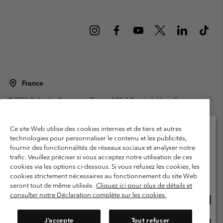
France
©
2026
Columbia Sportswear Europe SAS. 5 Rue de la Haye, Espace
Européen de l'entreprise 67300 Schiltigheim, France. Tous droits réservés.
Conditions d'utilisation
Conditions Générales de Vente
Ce site Web utilise des cookies internes et de tiers et autres
Garanties Légales
Politique de confidentialité
technologies pour personnaliser le contenu et les publicités,
fournir des fonctionnalités de réseaux sociaux et analyser notre
Veuillez sélectionner votre pays d’expédition et
Conditions d'utilisation - Membres
trafic. Veuillez préciser si vous acceptez notre utilisation de ces
votre langue
cookies via les options ci-dessous. Si vous refusez les cookies, les
Conditions D'utilisation - Contenu généré par l'utilisateur
Impressum
Achats en ligne disponibles
cookies strictement nécessaires au fonctionnement du site Web
Cookies
Public CBCR
seront tout de même utilisés.
Cliquez ici pour plus de détails et
consulter notre Déclaration complète sur les cookies.
Achat
United States
en
Service client: Lun - Sam de 9h à 13h et de 14h à 18h
(+)33159500000
ligne
J’accepte
Tout refuser
Achat
France