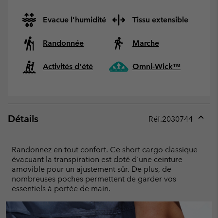
Evacue l'humidité
Tissu extensible
Randonnée
Marche
Activités d'été
Omni-Wick™
Détails
Réf.
2030744
Expan
or
collap
Randonnez en tout confort. Ce short cargo classique
sectio
évacuant la transpiration est doté d'une ceinture
amovible pour un ajustement sûr. De plus, de
nombreuses poches permettent de garder vos
essentiels à portée de main.