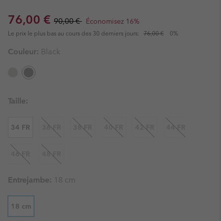
Sale price:
Regular price:
76,00 €
90,00 €
Économisez 16%
Le prix le plus bas au cours des 30 derniers jours:
76,00 €
0%
Couleur:
Black
Taille:
34 FR
36 FR
38 FR
40 FR
42 FR
44 FR
46 FR
48 FR
Entrejambe:
18 cm
18 cm