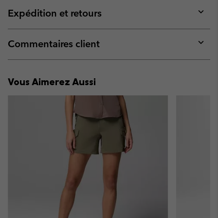
or
collap
Expédition et retours
sectio
Expan
or
collap
Commentaires client
sectio
Expan
or
collap
Vous Aimerez Aussi
sectio