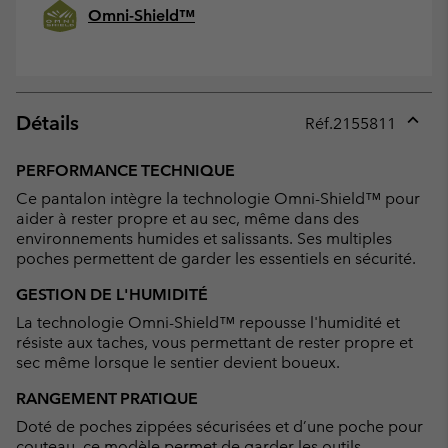
Omni-Shield™
Détails
Réf.
2155811
Expan
or
PERFORMANCE TECHNIQUE
collap
Ce pantalon intègre la technologie Omni-Shield™ pour
sectio
aider à rester propre et au sec, même dans des
environnements humides et salissants. Ses multiples
poches permettent de garder les essentiels en sécurité.
GESTION DE L'HUMIDITÉ
La technologie Omni-Shield™ repousse l'humidité et
résiste aux taches, vous permettant de rester propre et
sec même lorsque le sentier devient boueux.
RANGEMENT PRATIQUE
Doté de poches zippées sécurisées et d’une poche pour
couteau, ce modèle permet de garder les outils