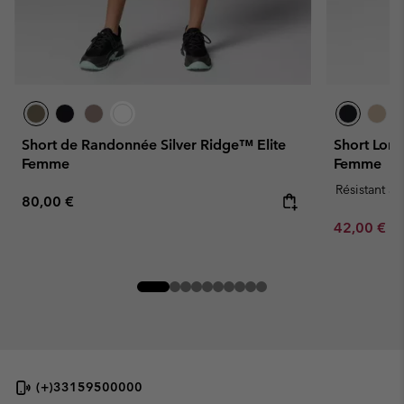
Short de Randonnée Silver Ridge™ Elite
Short Long
Femme
Femme
Résistant à 
Regular price:
80,00 €
Minimum sa
42,00 €
-
(+)33159500000