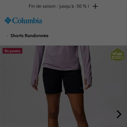
Fin de saison : jusqu'à -50 % !
SKIP
Columbia
TO
Sportswear
CONTENT
Shorts Randonnée
SKIP
TO
MAIN
En promo
NAV
SKIP
TO
SEARCH