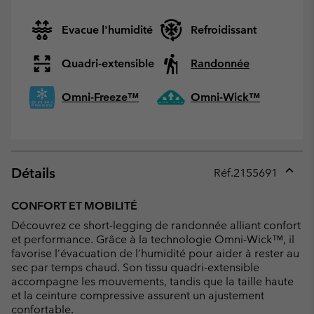
Evacue l'humidité
Refroidissant
Quadri-extensible
Randonnée
Omni-Freeze™
Omni-Wick™
Détails
Réf.
2155691
Expan
or
CONFORT ET MOBILITÉ
collap
Découvrez ce short-legging de randonnée alliant confort
sectio
et performance. Grâce à la technologie Omni-Wick™, il
favorise l’évacuation de l’humidité pour aider à rester au
sec par temps chaud. Son tissu quadri-extensible
accompagne les mouvements, tandis que la taille haute
et la ceinture compressive assurent un ajustement
confortable.