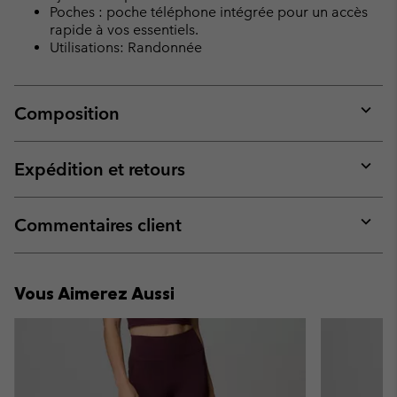
Poches : poche téléphone intégrée pour un accès
rapide à vos essentiels.
Utilisations: Randonnée
Composition
Expan
or
collap
Expédition et retours
sectio
Expan
or
collap
Commentaires client
sectio
Expan
or
collap
Vous Aimerez Aussi
sectio