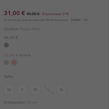
Sale price:
Regular price:
31,00 €
45,00 €
Économisez 31%
Le prix le plus bas au cours des 30 derniers jours:
31,00 €
0%
Couleur:
Poppy Red
45,00 €
Regular price:
Sale price:
31,00 €
45,00 €
Taille:
XS
S
M
L
XL
Entrejambe:
18 cm