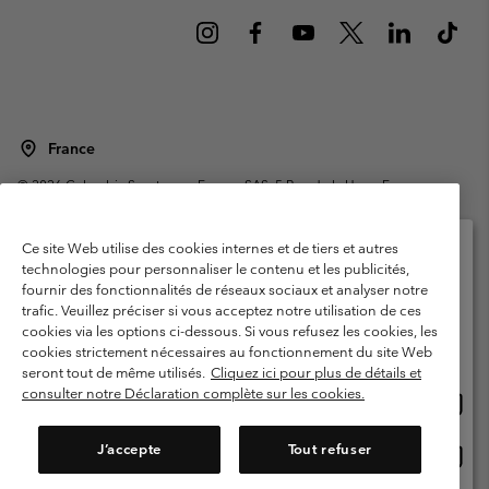
France
©
2026
Columbia Sportswear Europe SAS. 5 Rue de la Haye, Espace
Européen de l'entreprise 67300 Schiltigheim, France. Tous droits réservés.
Conditions d'utilisation
Conditions Générales de Vente
Ce site Web utilise des cookies internes et de tiers et autres
Garanties Légales
Politique de confidentialité
technologies pour personnaliser le contenu et les publicités,
fournir des fonctionnalités de réseaux sociaux et analyser notre
Veuillez sélectionner votre pays d’expédition et
Conditions d'utilisation - Membres
trafic. Veuillez préciser si vous acceptez notre utilisation de ces
votre langue
cookies via les options ci-dessous. Si vous refusez les cookies, les
Conditions D'utilisation - Contenu généré par l'utilisateur
Impressum
Achats en ligne disponibles
cookies strictement nécessaires au fonctionnement du site Web
Cookies
Public CBCR
seront tout de même utilisés.
Cliquez ici pour plus de détails et
consulter notre Déclaration complète sur les cookies.
Achat
United States
en
Service client: Lun - Sam de 9h à 13h et de 14h à 18h
(+)33159500000
ligne
J’accepte
Tout refuser
Achat
France
dispon
en