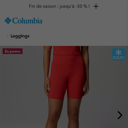
Fin de saison : jusqu'à -50 % !
SKIP
Columbia
TO
Sportswear
CONTENT
Leggings
SKIP
TO
MAIN
En promo
NAV
SKIP
TO
SEARCH