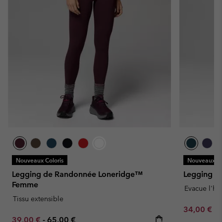
Nouveaux Coloris
Nouveaux Co
Legging de Randonnée Loneridge™
Legging C
Femme
Evacue l'hu
Tissu extensible
Minimum sa
34,00 €
-
Minimum sale price:
Maximum price:
39,00 €
-
65,00 €