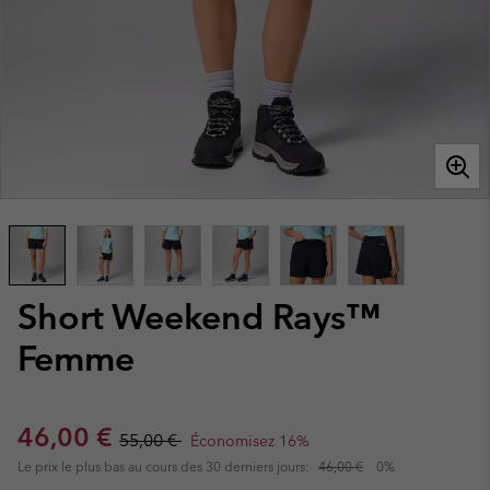
Short Weekend Rays™
Femme
Sale price:
Regular price:
46,00 €
55,00 €
Économisez 16%
Le prix le plus bas au cours des 30 derniers jours:
46,00 €
0%