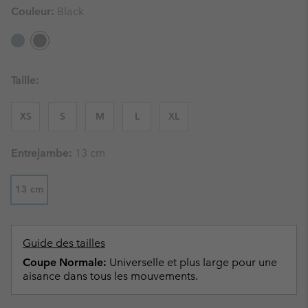
Couleur:
Black
Taille:
XS
S
M
L
XL
Entrejambe:
13 cm
13 cm
Guide des tailles
Coupe Normale:
Universelle et plus large pour une
aisance dans tous les mouvements.