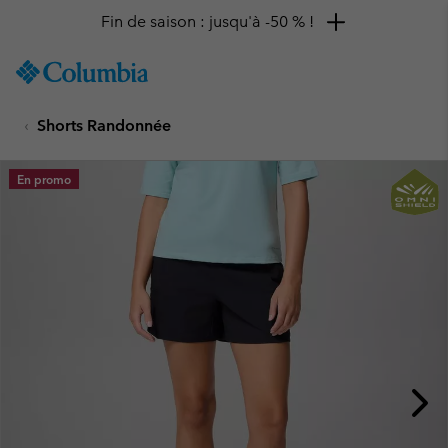
Fin de saison : jusqu'à -50 % !
SKIP
Columbia
TO
Sportswear
CONTENT
Shorts Randonnée
SKIP
TO
MAIN
En promo
NAV
SKIP
TO
SEARCH