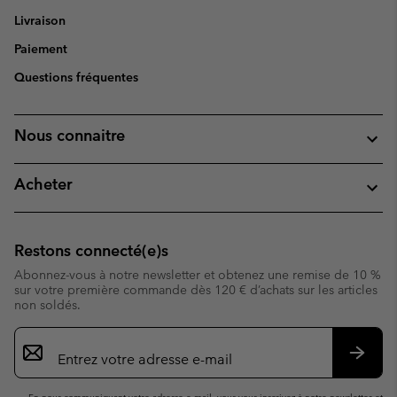
Livraison
Paiement
Questions fréquentes
Nous connaitre
Acheter
Restons connecté(e)s
Abonnez-vous à notre newsletter et obtenez une remise de 10 %
sur votre première commande dès 120 € d’achats sur les articles
non soldés.
Inscription
par
e-
S’abo
mail