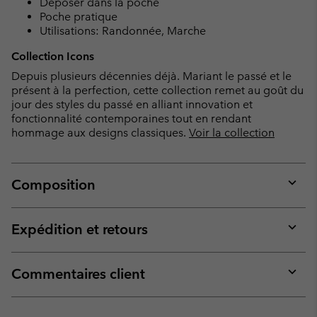
Déposer dans la poche
Poche pratique
Utilisations: Randonnée, Marche
Collection Icons
Depuis plusieurs décennies déjà. Mariant le passé et le
présent à la perfection, cette collection remet au goût du
jour des styles du passé en alliant innovation et
fonctionnalité contemporaines tout en rendant
hommage aux designs classiques.
Voir la collection
Composition
Expan
or
collap
Expédition et retours
sectio
Expan
or
collap
Commentaires client
sectio
Expan
or
collap