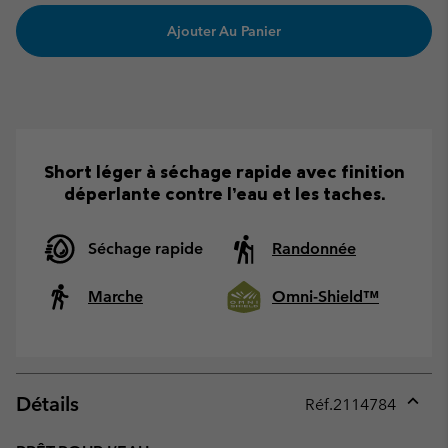
Ajouter Au Panier
Short léger à séchage rapide avec finition
déperlante contre l’eau et les taches.
Séchage rapide
Randonnée
Marche
Omni-Shield™
Détails
Réf.
2114784
Expan
or