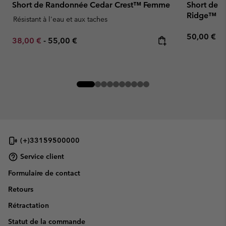
Short de Randonnée Cedar Crest™ Femme
Short de R
Ridge™ F
Résistant à l'eau et aux taches
Regular pr
50,00 €
Minimum sale price:
Maximum price:
38,00 €
-
55,00 €
(+)33159500000
Service client
Formulaire de contact
Retours
Rétractation
Statut de la commande