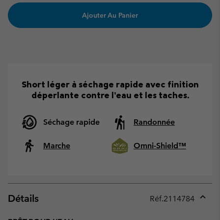
Ajouter Au Panier
Short léger à séchage rapide avec finition
déperlante contre l’eau et les taches.
Séchage rapide
Randonnée
Marche
Omni-Shield™
Détails
Réf.
2114784
Expan
or