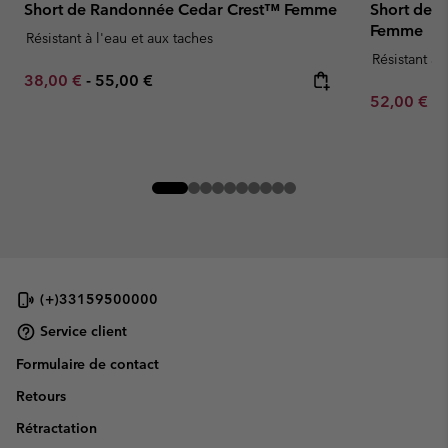
Short de Randonnée Cedar Crest™ Femme
Short de 
Femme
Résistant à l'eau et aux taches
Résistant à 
Minimum sale price:
Maximum price:
38,00 €
-
55,00 €
Minimum sa
52,00 €
-
(+)33159500000
Service client
Formulaire de contact
Retours
Rétractation