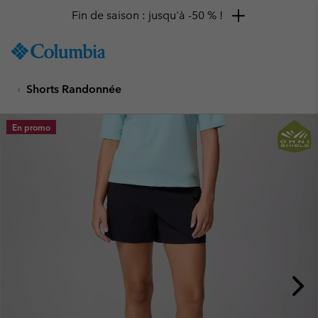
Fin de saison : jusqu'à -50 % !
SKIP
Columbia
TO
Sportswear
CONTENT
Shorts Randonnée
SKIP
TO
MAIN
En promo
NAV
SKIP
TO
SEARCH