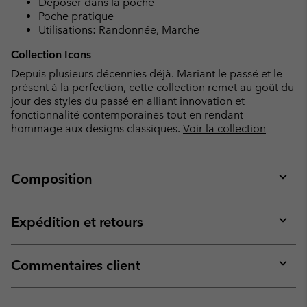
Déposer dans la poche
Poche pratique
Utilisations: Randonnée, Marche
Collection Icons
Depuis plusieurs décennies déjà. Mariant le passé et le
présent à la perfection, cette collection remet au goût du
jour des styles du passé en alliant innovation et
fonctionnalité contemporaines tout en rendant
hommage aux designs classiques.
Voir la collection
Composition
Expan
or
collap
Expédition et retours
sectio
Expan
or
collap
Commentaires client
sectio
Expan
or
collap