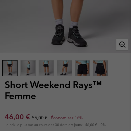
Short Weekend Rays™
Femme
Sale price:
Regular price:
46,00 €
55,00 €
Économisez 16%
Le prix le plus bas au cours des 30 derniers jours:
46,00 €
0%