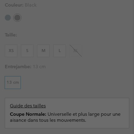
Couleur:
Black
Taille:
XS
S
M
L
XL
Entrejambe:
13 cm
13 cm
Guide des tailles
Coupe Normale:
Universelle et plus large pour une
aisance dans tous les mouvements.