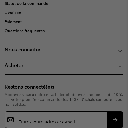
Statut de la commande
Livraison
Paiement
Questions fréquentes
Nous connaitre
Acheter
Restons connecté(e)s
Abonnez-vous à notre newsletter et obtenez une remise de 10 %
sur votre première commande dès 120 € d’achats sur les articles
non soldés.
Inscription
par
e-
S’abo