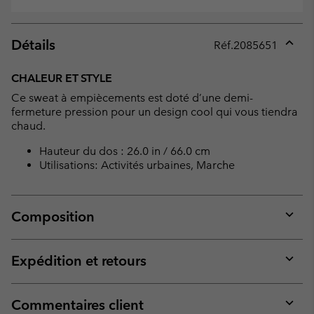
Détails
Réf.
2085651
Expan
or
CHALEUR ET STYLE
collap
Ce sweat à empiècements est doté d’une demi-
sectio
fermeture pression pour un design cool qui vous tiendra
chaud.
Hauteur du dos : 26.0 in / 66.0 cm
Utilisations: Activités urbaines, Marche
Composition
Expan
or
collap
Expédition et retours
sectio
Expan
or
collap
Commentaires client