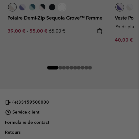
Polaire Demi-Zip Sequoia Grove™ Femme
Veste Pol
Poids plum
Minimum sale price:
Maximum sale price:
Regular price:
39,00 €
-
55,00 €
65,00 €
Minimum sa
40,00 €
-
(+)33159500000
Service client
Formulaire de contact
Retours