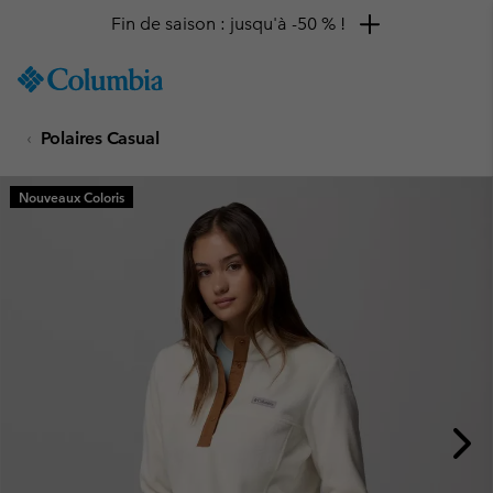
Fin de saison : jusqu'à -50 % !
SKIP
Columbia
TO
Sportswear
CONTENT
Polaires Casual
SKIP
TO
MAIN
Nouveaux Coloris
NAV
SKIP
TO
SEARCH