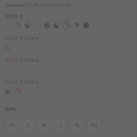
Couleur:
Chalk, Camel Brown
50,00 €
Regular price:
Sale price:
35,00 €
50,00 €
Regular price:
Sale price:
30,00 €
50,00 €
Regular price:
Sale price:
25,00 €
50,00 €
Taille:
XS
S
M
L
XL
XXL