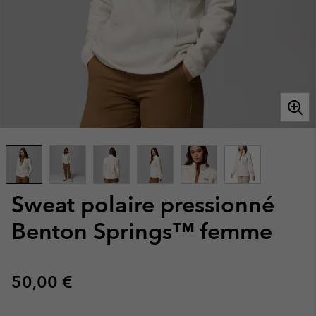
Sweat polaire pressionné
Benton Springs™ femme
Regular price:
50,00 €