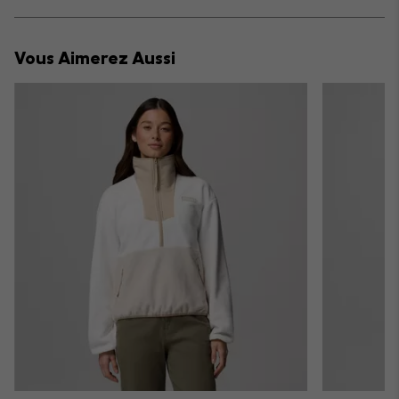
sectio
Expan
or
collap
Vous Aimerez Aussi
sectio