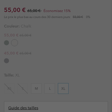
Sale price:
Regular price:
55,00 €
65,00 €
Économisez 15%
Le prix le plus bas au cours des 30 derniers jours:
55,00 €
0%
Couleur:
Chalk
Regular price:
Sale price:
55,00 €
65,00 €
Regular price:
Sale price:
45,00 €
65,00 €
Taille:
XL
XS
S
M
L
XL
Guide des tailles