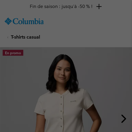
Fin de saison : jusqu'à -50 % !
SKIP
Columbia
TO
Sportswear
CONTENT
T-shirts casual
SKIP
TO
MAIN
En promo
NAV
SKIP
TO
SEARCH