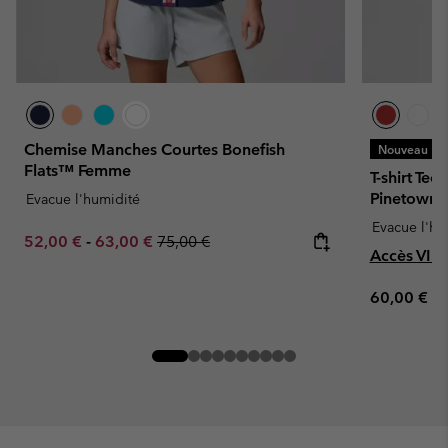
Chemise Manches Courtes Bonefish
Nouveau
Flats™ Femme
T-shirt Te
Pinetown
Evacue l'humidité
Evacue l'hu
Minimum sale price:
Maximum sale price:
Regular price:
52,00 €
-
63,00 €
75,00 €
Accès VIP
Regular pr
60,00 €