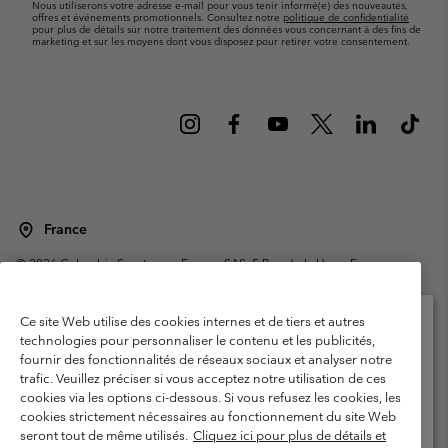
Nous utiliserons votre adresse e-mail pour vous tenir informé(e) des nouveautés,
offres et événements promotionnels. Consultez notre
politique de confidentialité
pour plus de détails sur notre traitement des données vous concernant à des fins de
marketing et sur les moyens dont vous disposez pour retirer votre consentement.
France
©
2026
Columbia Sportswear Europe SAS. 5 Rue de la Haye, Espace
Européen de l'entreprise 67300 Schiltigheim, France. Tous droits réservés.
Conditions d'utilisation
Conditions Générales de Vente
Ce site Web utilise des cookies internes et de tiers et autres
Garanties Légales
Politique de confidentialité
technologies pour personnaliser le contenu et les publicités,
fournir des fonctionnalités de réseaux sociaux et analyser notre
Veuillez sélectionner votre pays d’expédition et
Conditions d'utilisation - Membres
trafic. Veuillez préciser si vous acceptez notre utilisation de ces
votre langue
cookies via les options ci-dessous. Si vous refusez les cookies, les
Conditions D'utilisation - Contenu généré par l'utilisateur
Impressum
Achats en ligne disponibles
cookies strictement nécessaires au fonctionnement du site Web
Cookies
Public CBCR
seront tout de même utilisés.
Cliquez ici pour plus de détails et