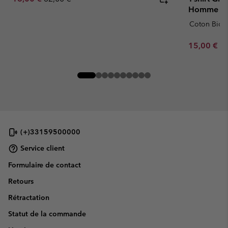
Homme
Coton Bio
Minimum sa
15,00 €
-
(+)33159500000
Service client
Formulaire de contact
Retours
Rétractation
Statut de la commande