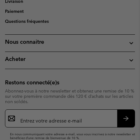
Livraison
Paiement
Questions fréquentes
Nous connaitre
Acheter
Restons connecté(e)s
Abonnez-vous à notre newsletter et obtenez une remise de 10 %
sur votre première commande dès 120 € d’achats sur les articles
non soldés.
Inscription
par
e-
S’abo
mail
En nous communiquant votre adresse e-mail, vous vous inscrivez à notre newsletter et
bénéficiez d’une remise de bienvenue de 10 %.