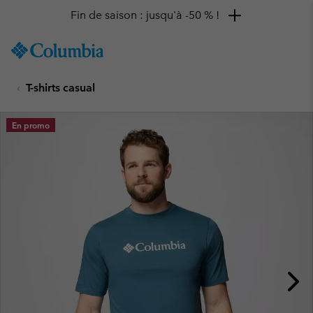
Fin de saison : jusqu'à -50 % !
SKIP
Columbia
TO
Sportswear
CONTENT
T-shirts casual
SKIP
TO
MAIN
En promo
NAV
SKIP
TO
SEARCH