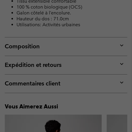
Tissu extensible confortable
100 % coton biologique (OCS)
Galon côtelé à l’encolure.
Hauteur du dos : 71.0cm
Utilisations: Activités urbaines
Composition
Expan
or
collap
Expédition et retours
sectio
Expan
or
collap
Commentaires client
sectio
Expan
or
collap
Vous Aimerez Aussi
sectio