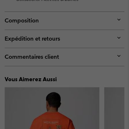
Composition
Expan
or
collap
Expédition et retours
sectio
Expan
or
collap
Commentaires client
sectio
Expan
or
collap
Vous Aimerez Aussi
sectio