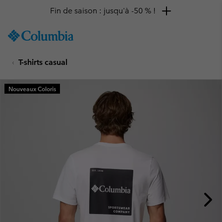
Fin de saison : jusqu'à -50 % !
SKIP
Columbia
TO
Sportswear
CONTENT
T-shirts casual
SKIP
TO
MAIN
Nouveaux Coloris
NAV
SKIP
TO
SEARCH