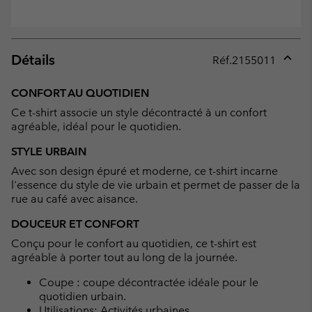
Détails
Réf.
2155011
Expan
or
CONFORT AU QUOTIDIEN
collap
Ce t-shirt associe un style décontracté à un confort
sectio
agréable, idéal pour le quotidien.
STYLE URBAIN
Avec son design épuré et moderne, ce t-shirt incarne
l'essence du style de vie urbain et permet de passer de la
rue au café avec aisance.
DOUCEUR ET CONFORT
Conçu pour le confort au quotidien, ce t-shirt est
agréable à porter tout au long de la journée.
Coupe : coupe décontractée idéale pour le
quotidien urbain.
Utilisations: Activités urbaines