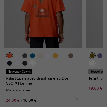
Nouveaux Coloris
Bestseller
T-shirt Épais avec Graphisme au Dos
T-shirt I
CSC™ Homme
Minimum sa
19,00 €
-
Matière épaisse
Minimum sale price:
Maximum price:
24,00 €
-
40,00 €