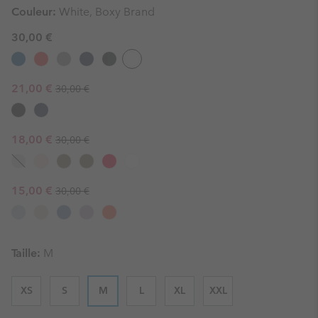
Couleur:
White, Boxy Brand
30,00 €
Regular price:
Sale price:
21,00 €
30,00 €
Regular price:
Sale price:
18,00 €
30,00 €
Regular price:
Sale price:
15,00 €
30,00 €
Taille:
M
XS
S
M
L
XL
XXL