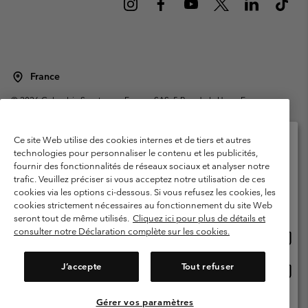
France
©
2026
Columbia Sportswear Europe SAS. 5 Rue de la Haye, Espace
Européen de l'entreprise 67300 Schiltigheim, France. Tous droits réservés.
Conditions d'utilisation
Conditions Générales de Vente
Ce site Web utilise des cookies internes et de tiers et autres
Garanties Légales
Politique de confidentialité
technologies pour personnaliser le contenu et les publicités,
fournir des fonctionnalités de réseaux sociaux et analyser notre
Veuillez sélectionner votre pays d’expédition et
Conditions d'utilisation - Membres
trafic. Veuillez préciser si vous acceptez notre utilisation de ces
votre langue
cookies via les options ci-dessous. Si vous refusez les cookies, les
Conditions D'utilisation - Contenu généré par l'utilisateur
Impressum
Achats en ligne disponibles
cookies strictement nécessaires au fonctionnement du site Web
Cookies
Public CBCR
seront tout de même utilisés.
Cliquez ici pour plus de détails et
consulter notre Déclaration complète sur les cookies.
Achat
United States
en
Service client: Lun - Sam de 9h à 13h et de 14h à 18h
(+)33159500000
ligne
J’accepte
Tout refuser
Achat
France
dispon
en
ligne
Gérer vos paramètres